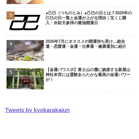
●己巳（つちのとみ）●己巳の日とは？2026年の
己巳の日一覧と金運が上がる理由｜宝くじ購
入・弁財天参拝の最強開運日
2026年7月にオススメの開運待ち受け…総合
運・恋愛運・金運・仕事運・健康運別に紹介
【金運パワスポ】富士山の麓に鎮座する新屋山
神社本宮には霊験あらたかな最高の金運パワー
が！
Tweets by kyokarakaiun