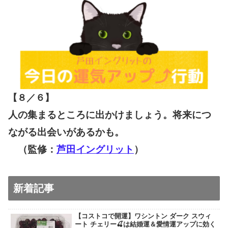
【８／６
】
人の集まるところに出かけましょう。将来につ
ながる出会いがあるかも。
（監修：
芦田イングリット
）
新着記事
【コストコで開運】ワシントン ダーク スウィ
ート チェリー🍒は結婚運＆愛情運アップに効く