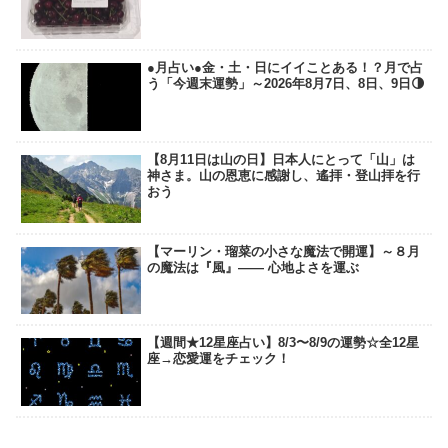
●月占い●金・土・日にイイことある！？月で占
う「今週末運勢」～2026年8月7日、8日、9日🌗
【8月11日は山の日】日本人にとって「山」は
神さま。山の恩恵に感謝し、遙拝・登山拝を行
おう
【マーリン・瑠菜の小さな魔法で開運】～８月
の魔法は『風』―― 心地よさを運ぶ
【週間★12星座占い】8/3〜8/9の運勢☆全12星
座→恋愛運をチェック！