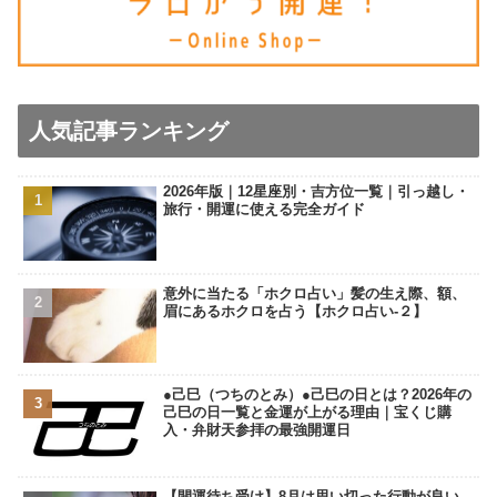
人気記事ランキング
2026年版｜12星座別・吉方位一覧｜引っ越し・
旅行・開運に使える完全ガイド
意外に当たる「ホクロ占い」髪の生え際、額、
眉にあるホクロを占う【ホクロ占い‐２】
●己巳（つちのとみ）●己巳の日とは？2026年の
己巳の日一覧と金運が上がる理由｜宝くじ購
入・弁財天参拝の最強開運日
【開運待ち受け】8月は思い切った行動が良い