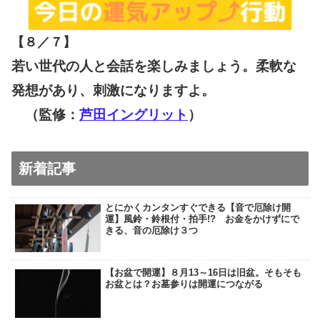
【８／７
】
若い世代の人と会話を楽しみましょう。柔軟な
発想があり、刺激になりますよ。
（監修：
芦田イングリット
）
新着記事
とにかくカンタンすぐできる【音で厄除け開
運】風鈴・鈴根付・拍手!? お金をかけずにで
きる、音の厄除け３つ
【お盆で開運】８月13～16日は旧盆。そもそも
お盆とは？お墓参りは開運につながる