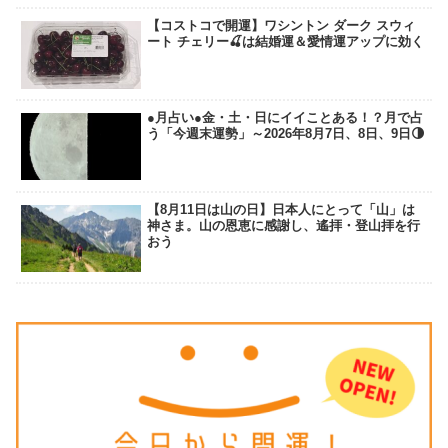
【コストコで開運】ワシントン ダーク スウィ
ート チェリー🍒は結婚運＆愛情運アップに効く
●月占い●金・土・日にイイことある！？月で占
う「今週末運勢」～2026年8月7日、8日、9日🌗
【8月11日は山の日】日本人にとって「山」は
神さま。山の恩恵に感謝し、遙拝・登山拝を行
おう