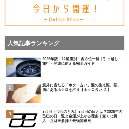
人気記事ランキング
2026年版｜12星座別・吉方位一覧｜引っ越し・
旅行・開運に使える完全ガイド
意外に当たる「ホクロ占い」髪の生え際、額、
眉にあるホクロを占う【ホクロ占い‐２】
●己巳（つちのとみ）●己巳の日とは？2026年の
己巳の日一覧と金運が上がる理由｜宝くじ購
入・弁財天参拝の最強開運日