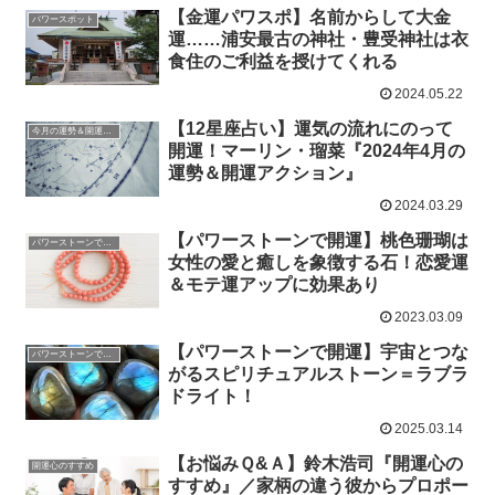
【金運パワスポ】名前からして大金
パワースポット
運……浦安最古の神社・豊受神社は衣
食住のご利益を授けてくれる
2024.05.22
【12星座占い】運気の流れにのって
今月の運勢＆開運アクション
開運！マーリン・瑠菜『2024年4月の
運勢＆開運アクション』
2024.03.29
【パワーストーンで開運】桃色珊瑚は
パワーストーンで開運
女性の愛と癒しを象徴する石！恋愛運
＆モテ運アップに効果あり
2023.03.09
【パワーストーンで開運】宇宙とつな
パワーストーンで開運
がるスピリチュアルストーン＝ラブラ
ドライト！
2025.03.14
【お悩みＱ&Ａ】鈴木浩司『開運心の
開運心のすすめ
すすめ』／家柄の違う彼からプロポー