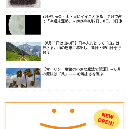
●月占い●金・土・日にイイことある！？月で占
う「今週末運勢」～2026年8月7日、8日、9日🌗
【8月11日は山の日】日本人にとって「山」は
神さま。山の恩恵に感謝し、遙拝・登山拝を行
おう
【マーリン・瑠菜の小さな魔法で開運】～８月
の魔法は『風』―― 心地よさを運ぶ