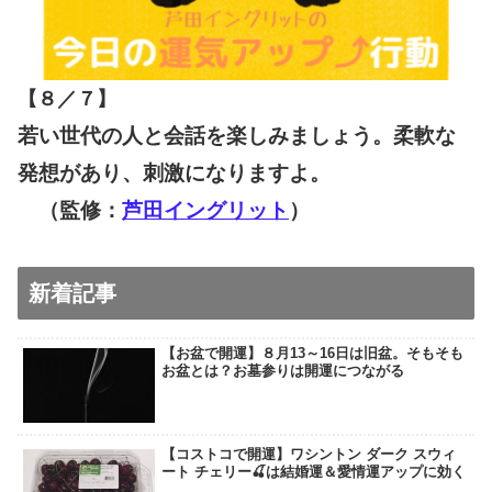
【８／７
】
若い世代の人と会話を楽しみましょう。柔軟な
発想があり、刺激になりますよ。
（監修：
芦田イングリット
）
新着記事
【お盆で開運】８月13～16日は旧盆。そもそも
お盆とは？お墓参りは開運につながる
【コストコで開運】ワシントン ダーク スウィ
ート チェリー🍒は結婚運＆愛情運アップに効く