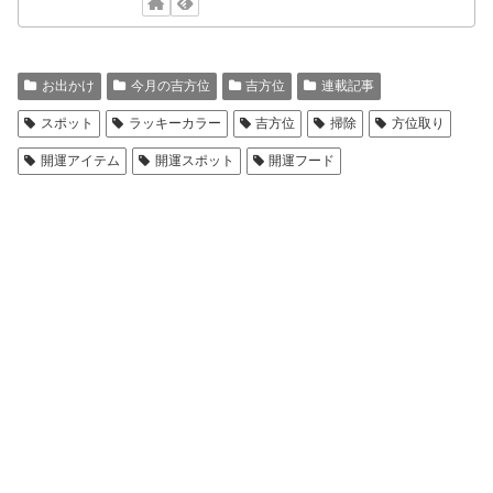
お出かけ
今月の吉方位
吉方位
連載記事
スポット
ラッキーカラー
吉方位
掃除
方位取り
開運アイテム
開運スポット
開運フード