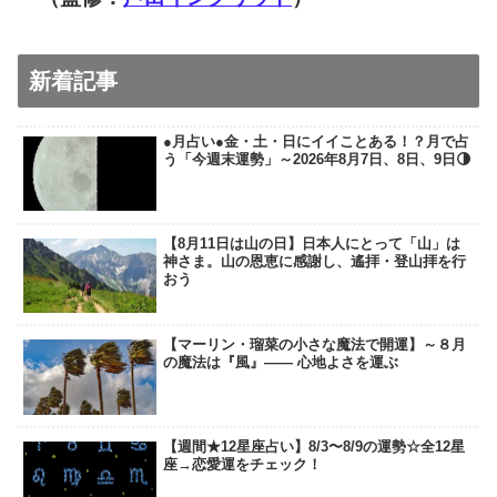
新着記事
●月占い●金・土・日にイイことある！？月で占
う「今週末運勢」～2026年8月7日、8日、9日🌗
【8月11日は山の日】日本人にとって「山」は
神さま。山の恩恵に感謝し、遙拝・登山拝を行
おう
【マーリン・瑠菜の小さな魔法で開運】～８月
の魔法は『風』―― 心地よさを運ぶ
【週間★12星座占い】8/3〜8/9の運勢☆全12星
座→恋愛運をチェック！