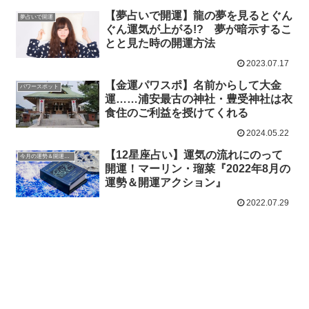
【夢占いで開運】龍の夢を見るとぐん
夢占いで開運
ぐん運気が上がる!? 夢が暗示するこ
とと見た時の開運方法
2023.07.17
【金運パワスポ】名前からして大金
パワースポット
運……浦安最古の神社・豊受神社は衣
食住のご利益を授けてくれる
2024.05.22
【12星座占い】運気の流れにのって
今月の運勢＆開運アクション
開運！マーリン・瑠菜『2022年8月の
運勢＆開運アクション』
2022.07.29