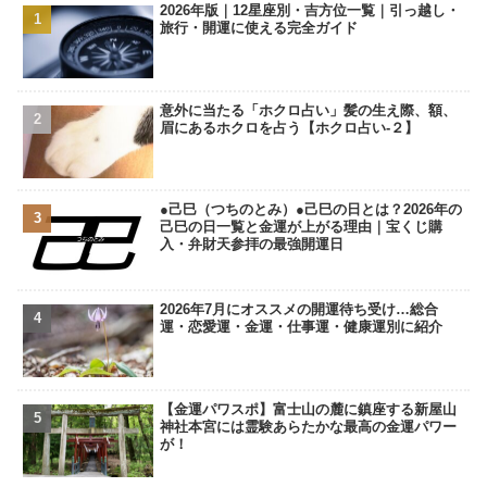
2026年版｜12星座別・吉方位一覧｜引っ越し・
旅行・開運に使える完全ガイド
意外に当たる「ホクロ占い」髪の生え際、額、
眉にあるホクロを占う【ホクロ占い‐２】
●己巳（つちのとみ）●己巳の日とは？2026年の
己巳の日一覧と金運が上がる理由｜宝くじ購
入・弁財天参拝の最強開運日
2026年7月にオススメの開運待ち受け…総合
運・恋愛運・金運・仕事運・健康運別に紹介
【金運パワスポ】富士山の麓に鎮座する新屋山
神社本宮には霊験あらたかな最高の金運パワー
が！