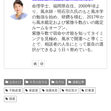
命理学士、福岡県在住。2000年頃よ
り、風水師・明石宗久氏のもと風水学
の勉強を始め、研鑽を積む。2017年か
ら風水鑑定および紫微斗数占いの鑑定
ルームをオープン。
紫微斗数で宿命や才能を知ってタイミ
ングを見極め、風水で開運へと導くこ
とで、相談者の人生にとって最良の選
択ができるよう日々努めている。
お出かけ
今月の吉方位
吉方位
連載記事
不動産運
家庭運
強運体質
明石実夕
貯蓄運
開運