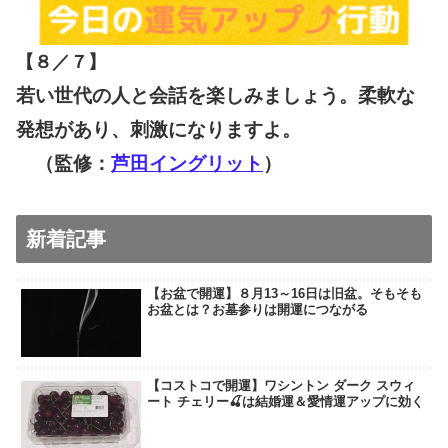
【８／７
】
若い世代の人と会話を楽しみましょう。柔軟な
発想があり、刺激になりますよ。
（監修：
芦田イングリット
）
新着記事
【お盆で開運】８月13～16日は旧盆。そもそも
お盆とは？お墓参りは開運につながる
【コストコで開運】ワシントン ダーク スウィ
ート チェリー🍒は結婚運＆愛情運アップに効く