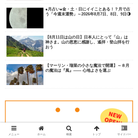
●月占い●金・土・日にイイことある！？月で占
う「今週末運勢」～2026年8月7日、8日、9日🌗
【8月11日は山の日】日本人にとって「山」は
神さま。山の恩恵に感謝し、遙拝・登山拝を行
おう
【マーリン・瑠菜の小さな魔法で開運】～８月
の魔法は『風』―― 心地よさを運ぶ
メニュー
ホーム
検索
トップ
サイドバー