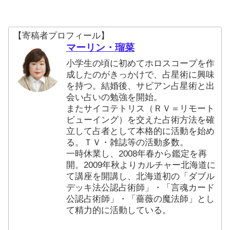
【寄稿者プロフィール】
マーリン・瑠菜
小学生の頃に初めてホロスコープを作
成したのがきっかけで、占星術に興味
を持つ。結婚後、サビアン占星術と出
会い占いの勉強を開始。
またサイコテトリス（ＲＶ＝リモート
ビューイング）を交えた占術方法を確
立して占者として本格的に活動を始め
る。ＴＶ・雑誌等の活動多数。
一時休業し、2008年春から鑑定を再
開。2009年秋よりカルチャー北海道に
て講座を開講し、北海道初の「ダブル
デッキ法公認占術師」・「言魂カード
公認占術師」・「薔薇の魔法師」とし
て精力的に活動している。