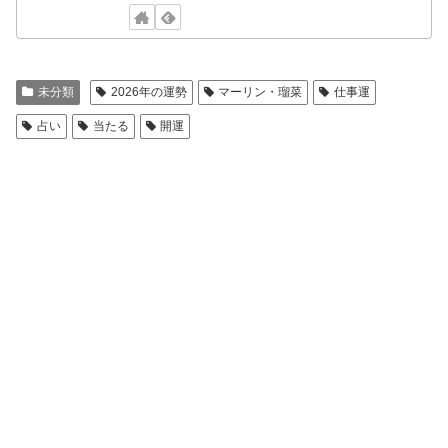
未分類
2026年の運勢
マーリン・瑠菜
仕事運
占い
当たる
開運