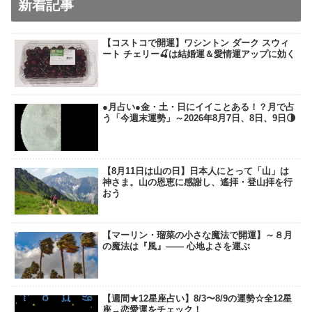
新着記事
【コストコで開運】ワシントン ダーク スウィ
ート チェリー🍒は結婚運＆愛情運アップに効く
●月占い●金・土・日にイイことある！？月で占
う「今週末運勢」～2026年8月7日、8日、9日🌗
【8月11日は山の日】日本人にとって「山」は
神さま。山の恩恵に感謝し、遙拝・登山拝を行
おう
【マーリン・瑠菜の小さな魔法で開運】～８月
の魔法は『風』―― 心地よさを運ぶ
【週間★12星座占い】8/3〜8/9の運勢☆全12星
座→恋愛運をチェック！