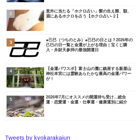
意外に当たる「ホクロ占い」髪の生え際、額、
眉にあるホクロを占う【ホクロ占い‐２】
●己巳（つちのとみ）●己巳の日とは？2026年の
己巳の日一覧と金運が上がる理由｜宝くじ購
入・弁財天参拝の最強開運日
【金運パワスポ】富士山の麓に鎮座する新屋山
神社本宮には霊験あらたかな最高の金運パワー
が！
2026年7月にオススメの開運待ち受け…総合
運・恋愛運・金運・仕事運・健康運別に紹介
Tweets by kyokarakaiun