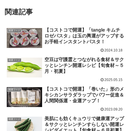
関連記事
【コストコで開運】「tangle キムチ
開運フード
ロゼパスタ」は玉の輿運がアップする
お手軽インスタントパスタ！
2024.10.18
空豆は守護霊とつながれる食材＆サク
開運フード
ッとレンチン開運レシピ【旬食材～５
月・初夏】
2025.05.15
【コストコで開運】「巻いた」形のメ
開運フード
キシカンサラダラップでパワー促進＆
人間関係運・金運アップ！
2023.09.20
美肌にも効くキュウリで健康運アップ
開運フード
＆サクッとレンチンすらしない開運レ
シピダイエット【旬食材～６月初夏】