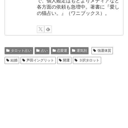
で、個人鑑定はもとよりメディアなど
各方面の依頼も急増中。著書に『愛し
の猫占い。』（ワニブックス）。
タロット占い
占い
恋愛運
運気別
強運体質
結婚
芦田イングリット
開運
３択タロット