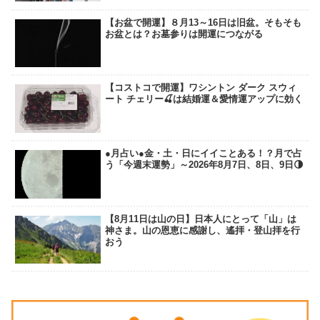
【お盆で開運】８月13～16日は旧盆。そもそも
お盆とは？お墓参りは開運につながる
【コストコで開運】ワシントン ダーク スウィ
ート チェリー🍒は結婚運＆愛情運アップに効く
●月占い●金・土・日にイイことある！？月で占
う「今週末運勢」～2026年8月7日、8日、9日🌗
【8月11日は山の日】日本人にとって「山」は
神さま。山の恩恵に感謝し、遙拝・登山拝を行
おう