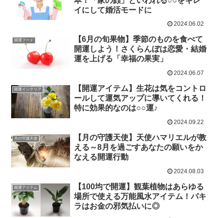
本！「家の顔」といわれる○○をキレ
イにして婚活モードに
2024.06.02
【6月の旬果物】季節のものを食べて
開運フード
開運しよう！さくらんぼは恋愛・結婚
運を上げる「幸福の果実」
2024.06.07
【開運アイテム】生花は気をコントロ
開運インテリア
ールして運気アップに導いてくれる！
特に効果的なのは○○運♪
2024.09.22
【月の守護天使】天使ハマリエルが教
月の守護天使
える～8月を過ごすあなたの願いをか
なえる開運行動
2024.08.03
【100均で開運】観葉植物はあらゆる
開運アイテム
場所で使える万能風水アイテム！パキ
ラはお金の邪気払いに◎