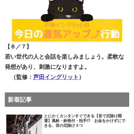
【８／７
】
若い世代の人と会話を楽しみましょう。柔軟な
発想があり、刺激になりますよ。
（監修：
芦田イングリット
）
新着記事
とにかくカンタンすぐできる【音で厄除け開
運】風鈴・鈴根付・拍手!? お金をかけずにで
きる、音の厄除け３つ