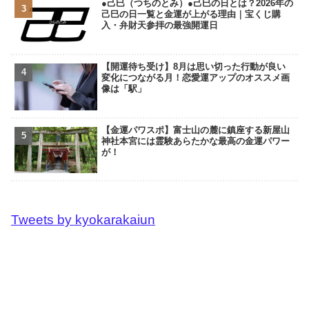
●己巳（つちのとみ）●己巳の日とは？2026年の
己巳の日一覧と金運が上がる理由｜宝くじ購
入・弁財天参拝の最強開運日
【開運待ち受け】8月は思い切った行動が良い
変化につながる月！恋愛運アップのオススメ画
像は「駅」
【金運パワスポ】富士山の麓に鎮座する新屋山
神社本宮には霊験あらたかな最高の金運パワー
が！
Tweets by kyokarakaiun