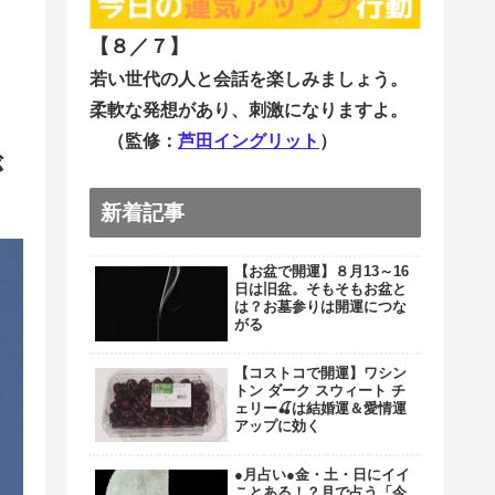
【８／７
】
若い世代の人と会話を楽しみましょう。
柔軟な発想があり、刺激になりますよ。
（監修：
芦田イングリット
）
が
新着記事
【お盆で開運】８月13～16
日は旧盆。そもそもお盆と
は？お墓参りは開運につな
がる
【コストコで開運】ワシン
トン ダーク スウィート チ
ェリー🍒は結婚運＆愛情運
アップに効く
●月占い●金・土・日にイイ
ことある！？月で占う「今