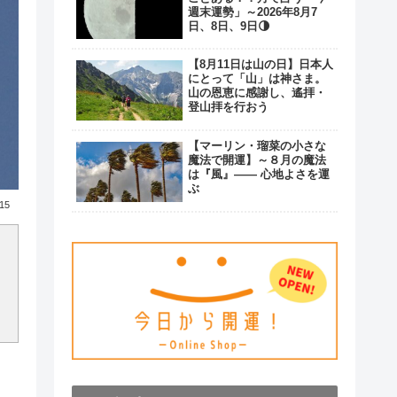
週末運勢」～2026年8月7
日、8日、9日🌗
【8月11日は山の日】日本人
にとって「山」は神さま。
山の恩恵に感謝し、遙拝・
登山拝を行おう
【マーリン・瑠菜の小さな
魔法で開運】～８月の魔法
は『風』―― 心地よさを運
ぶ
.15