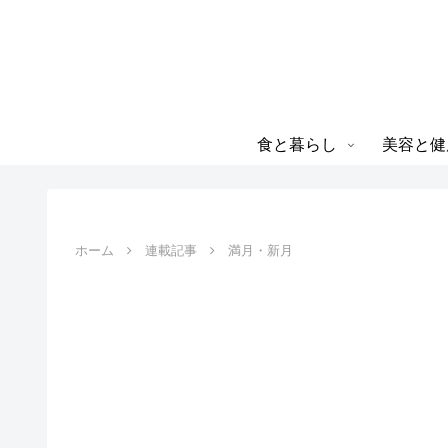
食と暮らし
美容と健
ホーム
連載記事
満月・新月