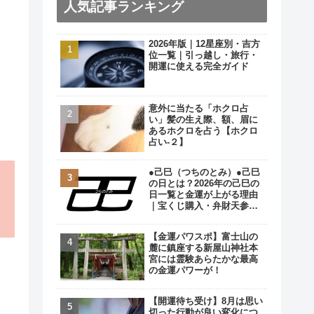
人気記事ランキング
2026年版｜12星座別・吉方
位一覧｜引っ越し・旅行・
開運に使える完全ガイド
意外に当たる「ホクロ占
い」髪の生え際、額、眉に
あるホクロを占う【ホクロ
占い‐２】
●己巳（つちのとみ）●己巳
の日とは？2026年の己巳の
日一覧と金運が上がる理由
｜宝くじ購入・弁財天参拝
の最強開運日
【金運パワスポ】富士山の
麓に鎮座する新屋山神社本
宮には霊験あらたかな最高
の金運パワーが！
【開運待ち受け】8月は思い
切った行動が良い変化につ