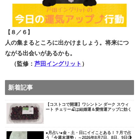
【８／６
】
人の集まるところに出かけましょう。将来につ
ながる出会いがあるかも。
（監修：
芦田イングリット
）
新着記事
【コストコで開運】ワシントン ダーク スウィ
ート チェリー🍒は結婚運＆愛情運アップに効く
●月占い●金・土・日にイイことある！？月で占
う「今週末運勢」～2026年8月7日、8日、9日🌗