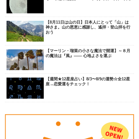
【8月11日は山の日】日本人にとって「山」は
神さま。山の恩恵に感謝し、遙拝・登山拝を行
おう
【マーリン・瑠菜の小さな魔法で開運】～８月
の魔法は『風』―― 心地よさを運ぶ
【週間★12星座占い】8/3〜8/9の運勢☆全12星
座→恋愛運をチェック！