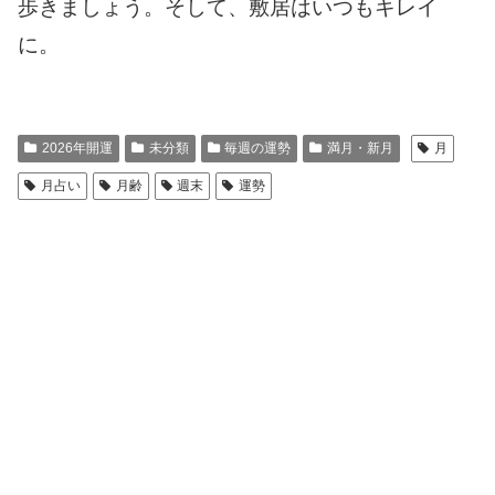
歩きましょう。そして、敷居はいつもキレイ
に。
2026年開運
未分類
毎週の運勢
満月・新月
月
月占い
月齢
週末
運勢