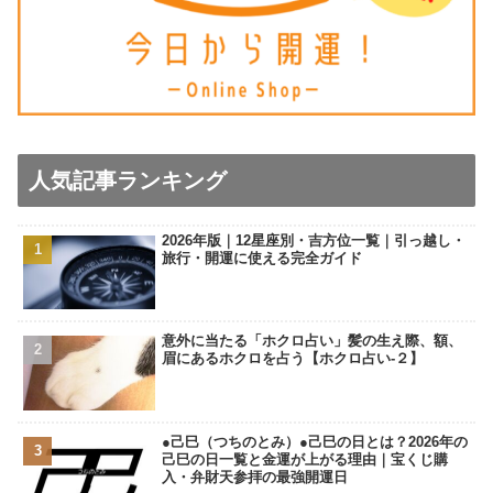
人気記事ランキング
2026年版｜12星座別・吉方位一覧｜引っ越し・
旅行・開運に使える完全ガイド
意外に当たる「ホクロ占い」髪の生え際、額、
眉にあるホクロを占う【ホクロ占い‐２】
●己巳（つちのとみ）●己巳の日とは？2026年の
己巳の日一覧と金運が上がる理由｜宝くじ購
入・弁財天参拝の最強開運日