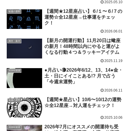
2025.05.10
【週間★12星座占い】６/１〜６/７の
毎週の運勢
運勢☆全12星座→仕事運をチェッ
ク！
2026.06.01
【新月の開運行動】11月20日は蠍座
満月・新月
の新月！48時間以内にやると運がよ
くなる行動４つ＆ラッキーアイテム
2025.11.19
●月占い🌘2026年6/12、13、14●金・
2026年開運
土・日にイイことある!? 月で占う
「今週末運勢」
2026.06.11
【週間★星占い】10/6〜10/12の運勢
毎週の運勢
☆全12星座→対人運をチェック！
2025.10.06
2026年7月にオススメの開運待ち受
2026年開運