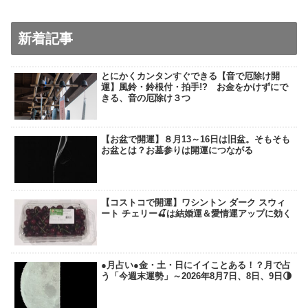
新着記事
とにかくカンタンすぐできる【音で厄除け開
運】風鈴・鈴根付・拍手!? お金をかけずにで
きる、音の厄除け３つ
【お盆で開運】８月13～16日は旧盆。そもそも
お盆とは？お墓参りは開運につながる
【コストコで開運】ワシントン ダーク スウィ
ート チェリー🍒は結婚運＆愛情運アップに効く
●月占い●金・土・日にイイことある！？月で占
う「今週末運勢」～2026年8月7日、8日、9日🌗