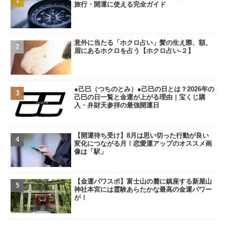
旅行・開運に使える完全ガイド
意外に当たる「ホクロ占い」髪の生え際、額、
眉にあるホクロを占う【ホクロ占い‐２】
●己巳（つちのとみ）●己巳の日とは？2026年の
己巳の日一覧と金運が上がる理由｜宝くじ購
入・弁財天参拝の最強開運日
【開運待ち受け】8月は思い切った行動が良い
変化につながる月！恋愛運アップのオススメ画
像は「駅」
【金運パワスポ】富士山の麓に鎮座する新屋山
神社本宮には霊験あらたかな最高の金運パワー
が！