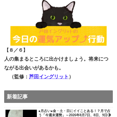
【８／６
】
人の集まるところに出かけましょう。将来につ
ながる出会いがあるかも。
（監修：
芦田イングリット
）
新着記事
●月占い●金・土・日にイイことある！？月で占
う「今週末運勢」～2026年8月7日、8日、9日🌗