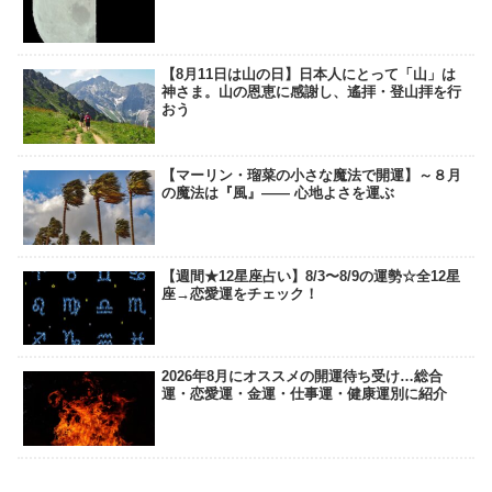
【8月11日は山の日】日本人にとって「山」は
神さま。山の恩恵に感謝し、遙拝・登山拝を行
おう
【マーリン・瑠菜の小さな魔法で開運】～８月
の魔法は『風』―― 心地よさを運ぶ
【週間★12星座占い】8/3〜8/9の運勢☆全12星
座→恋愛運をチェック！
2026年8月にオススメの開運待ち受け…総合
運・恋愛運・金運・仕事運・健康運別に紹介