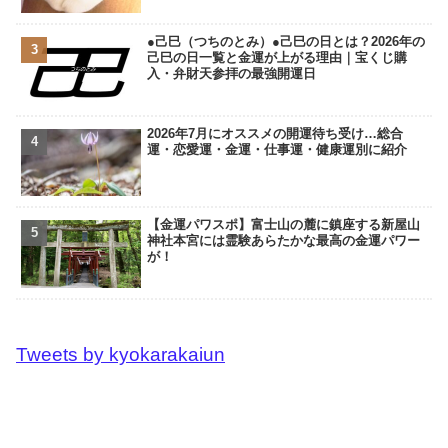
●己巳（つちのとみ）●己巳の日とは？2026年の
己巳の日一覧と金運が上がる理由｜宝くじ購
入・弁財天参拝の最強開運日
2026年7月にオススメの開運待ち受け…総合
運・恋愛運・金運・仕事運・健康運別に紹介
【金運パワスポ】富士山の麓に鎮座する新屋山
神社本宮には霊験あらたかな最高の金運パワー
が！
Tweets by kyokarakaiun