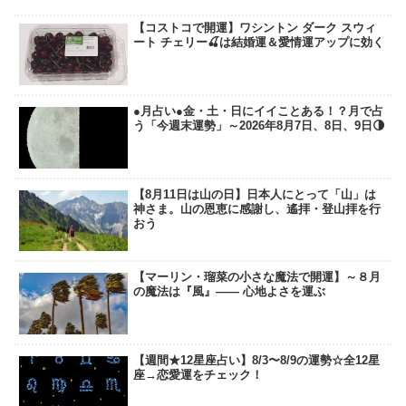
【コストコで開運】ワシントン ダーク スウィ
ート チェリー🍒は結婚運＆愛情運アップに効く
●月占い●金・土・日にイイことある！？月で占
う「今週末運勢」～2026年8月7日、8日、9日🌗
【8月11日は山の日】日本人にとって「山」は
神さま。山の恩恵に感謝し、遙拝・登山拝を行
おう
【マーリン・瑠菜の小さな魔法で開運】～８月
の魔法は『風』―― 心地よさを運ぶ
【週間★12星座占い】8/3〜8/9の運勢☆全12星
座→恋愛運をチェック！