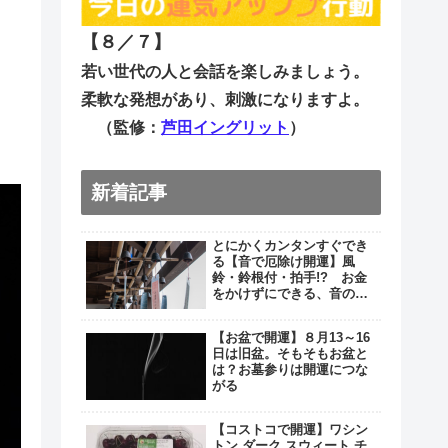
【８／７
】
若い世代の人と会話を楽しみましょう。
柔軟な発想があり、刺激になりますよ。
（監修：
芦田イングリット
）
新着記事
とにかくカンタンすぐでき
る【音で厄除け開運】風
鈴・鈴根付・拍手!? お金
をかけずにできる、音の厄
除け３つ
【お盆で開運】８月13～16
日は旧盆。そもそもお盆と
は？お墓参りは開運につな
がる
【コストコで開運】ワシン
トン ダーク スウィート チ