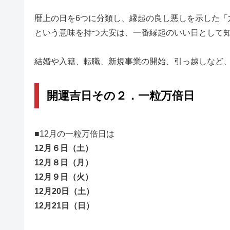
暦上の日を6つに分類し、縁起の良し悪しを示した「
という意味を持つ大安は、一番縁起のいい日として
結婚や入籍、転職、新規事業の開始、引っ越しなど
開運吉日その２．一粒万倍日
■12月の一粒万倍日は
12月６日（土）
12
月８日（月）
12
月９日（火）
12
月20日（土）
12
月21日（日）