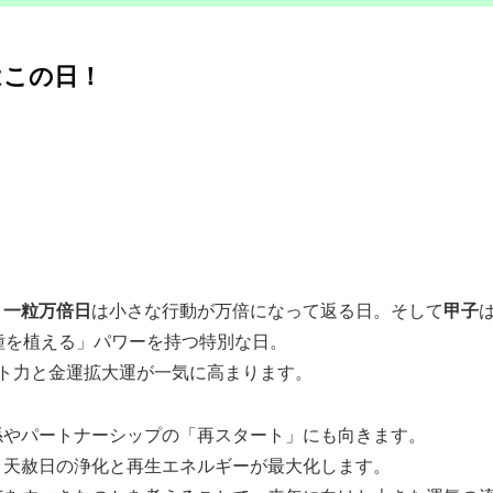
はこの日！
。
一粒万倍日
は小さな行動が万倍になって返る日。そして
甲子
種を植える」パワーを持つ特別な日。
ト力と金運拡大運が一気に高まります。
係やパートナーシップの「再スタート」にも向きます。
、天赦日の浄化と再生エネルギーが最大化します。