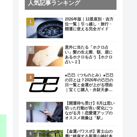
人気記事ランキング
2026年版｜12星座別・吉方
位一覧｜引っ越し・旅行・
開運に使える完全ガイド
意外に当たる「ホクロ占
い」髪の生え際、額、眉に
あるホクロを占う【ホクロ
占い‐２】
●己巳（つちのとみ）●己巳
の日とは？2026年の己巳の
日一覧と金運が上がる理由
｜宝くじ購入・弁財天参拝
の最強開運日
【開運待ち受け】8月は思い
切った行動が良い変化につ
ながる月！恋愛運アップの
オススメ画像は「駅」
【金運パワスポ】富士山の
麓に鎮座する新屋山神社本