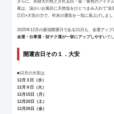
さらに、弁財天の色とされる白・金・黄色のアイテ
夜は、温かいお風呂に天然塩をひとつまみ入れて“金
己巳×大安の力で、年末の運気を一気に底上げしまし
2025年12月の最強開運日である21日も、金運アッ
金運・仕事運・財テク運が一挙にアップしやすい
で
開運吉日その１．大安
■12月の大安は
12月３日（水）
12月
９日（火）
12月
15日（月）
12月
20日（土）
12月
26日（金）