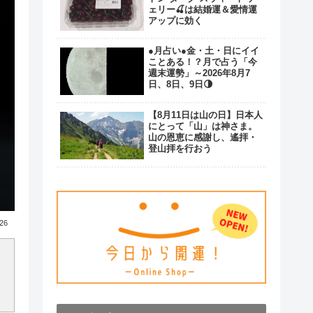
ェリー🍒は結婚運＆愛情運
アップに効く
●月占い●金・土・日にイイ
ことある！？月で占う「今
週末運勢」～2026年8月7
日、8日、9日🌗
【8月11日は山の日】日本人
にとって「山」は神さま。
山の恩恵に感謝し、遙拝・
登山拝を行おう
.26