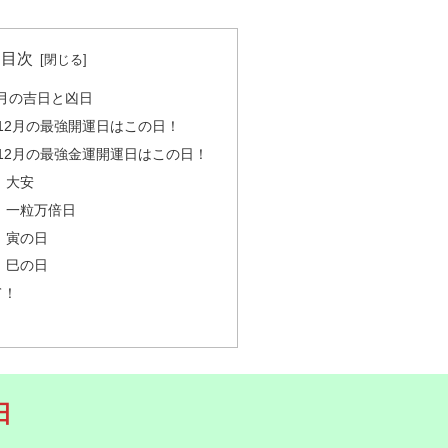
目次
2月の吉日と凶日
年12月の最強開運日はこの日！
年12月の最強金運開運日はこの日！
．大安
．一粒万倍日
．寅の日
．巳の日
つけて！
日