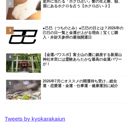
意外に当たる「ホクロ占い」髪の生え際、額、
眉にあるホクロを占う【ホクロ占い‐２】
●己巳（つちのとみ）●己巳の日とは？2026年の
己巳の日一覧と金運が上がる理由｜宝くじ購
入・弁財天参拝の最強開運日
【金運パワスポ】富士山の麓に鎮座する新屋山
神社本宮には霊験あらたかな最高の金運パワー
が！
2026年7月にオススメの開運待ち受け…総合
運・恋愛運・金運・仕事運・健康運別に紹介
Tweets by kyokarakaiun