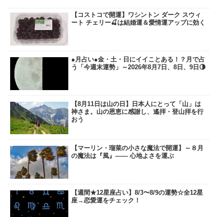
【コストコで開運】ワシントン ダーク スウィ
ート チェリー🍒は結婚運＆愛情運アップに効く
●月占い●金・土・日にイイことある！？月で占
う「今週末運勢」～2026年8月7日、8日、9日🌗
【8月11日は山の日】日本人にとって「山」は
神さま。山の恩恵に感謝し、遙拝・登山拝を行
おう
【マーリン・瑠菜の小さな魔法で開運】～８月
の魔法は『風』―― 心地よさを運ぶ
【週間★12星座占い】8/3〜8/9の運勢☆全12星
座→恋愛運をチェック！