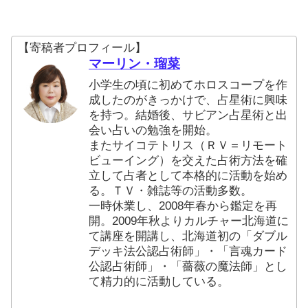
【寄稿者プロフィール】
マーリン・瑠菜
小学生の頃に初めてホロスコープを作
成したのがきっかけで、占星術に興味
を持つ。結婚後、サビアン占星術と出
会い占いの勉強を開始。
またサイコテトリス（ＲＶ＝リモート
ビューイング）を交えた占術方法を確
立して占者として本格的に活動を始め
る。ＴＶ・雑誌等の活動多数。
一時休業し、2008年春から鑑定を再
開。2009年秋よりカルチャー北海道に
て講座を開講し、北海道初の「ダブル
デッキ法公認占術師」・「言魂カード
公認占術師」・「薔薇の魔法師」とし
て精力的に活動している。