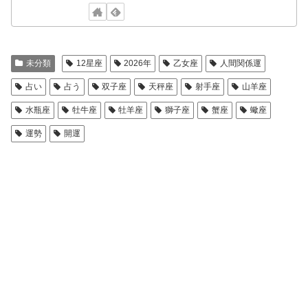
未分類
12星座
2026年
乙女座
人間関係運
占い
占う
双子座
天秤座
射手座
山羊座
水瓶座
牡牛座
牡羊座
獅子座
蟹座
蠍座
運勢
開運