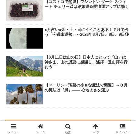
【コストコで開運】ワシントン ダーク スウィ
ート チェリー🍒は結婚運＆愛情運アップに効く
●月占い●金・土・日にイイことある！？月で占
う「今週末運勢」～2026年8月7日、8日、9日🌗
【8月11日は山の日】日本人にとって「山」は
神さま。山の恩恵に感謝し、遙拝・登山拝を行
おう
【マーリン・瑠菜の小さな魔法で開運】～８月
の魔法は『風』―― 心地よさを運ぶ
メニュー
ホーム
検索
トップ
サイドバー