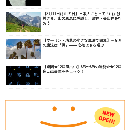
【8月11日は山の日】日本人にとって「山」は
神さま。山の恩恵に感謝し、遙拝・登山拝を行
おう
【マーリン・瑠菜の小さな魔法で開運】～８月
の魔法は『風』―― 心地よさを運ぶ
【週間★12星座占い】8/3〜8/9の運勢☆全12星
座→恋愛運をチェック！