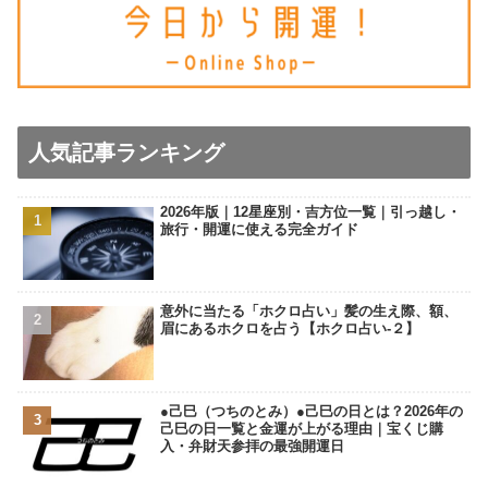
人気記事ランキング
2026年版｜12星座別・吉方位一覧｜引っ越し・
旅行・開運に使える完全ガイド
意外に当たる「ホクロ占い」髪の生え際、額、
眉にあるホクロを占う【ホクロ占い‐２】
●己巳（つちのとみ）●己巳の日とは？2026年の
己巳の日一覧と金運が上がる理由｜宝くじ購
入・弁財天参拝の最強開運日