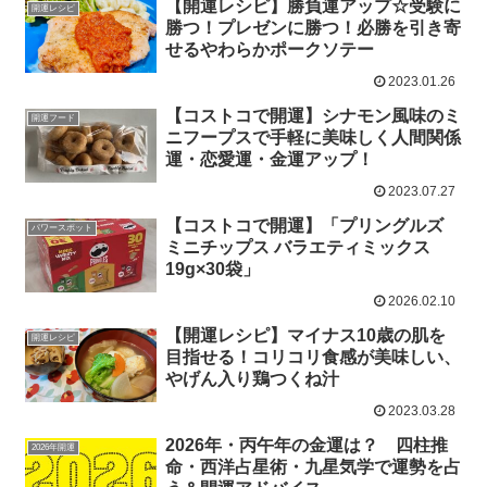
【開運レシピ】勝負運アップ☆受験に
開運レシピ
勝つ！プレゼンに勝つ！必勝を引き寄
せるやわらかポークソテー
2023.01.26
【コストコで開運】シナモン風味のミ
開運フード
ニフープスで手軽に美味しく人間関係
運・恋愛運・金運アップ！
2023.07.27
【コストコで開運】「プリングルズ
パワースポット
ミニチップス バラエティミックス
19g×30袋」
2026.02.10
【開運レシピ】マイナス10歳の肌を
開運レシピ
目指せる！コリコリ食感が美味しい、
やげん入り鶏つくね汁
2023.03.28
2026年・丙午年の金運は？ 四柱推
2026年開運
命・西洋占星術・九星気学で運勢を占