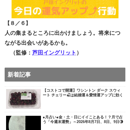
【８／６
】
人の集まるところに出かけましょう。将来につ
ながる出会いがあるかも。
（監修：
芦田イングリット
）
新着記事
【コストコで開運】ワシントン ダーク スウィ
ート チェリー🍒は結婚運＆愛情運アップに効く
●月占い●金・土・日にイイことある！？月で占
う「今週末運勢」～2026年8月7日、8日、9日🌗