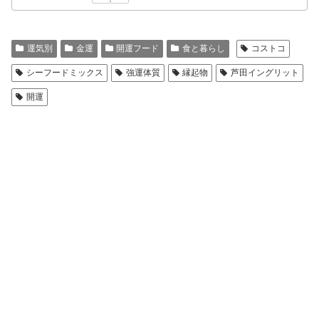
運気別
金運
開運フード
食と暮らし
コストコ
シーフードミックス
強運体質
縁起物
芦田イングリット
開運