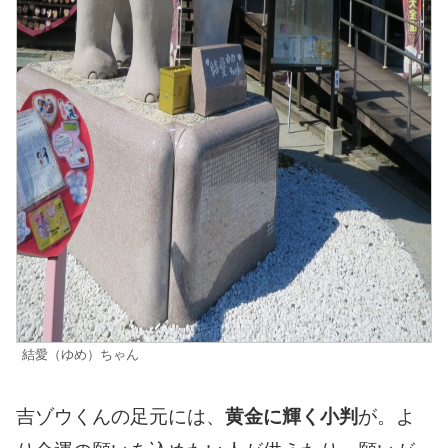
結愛（ゆめ）ちゃん
吉ゾウくんの足元には、
黄金に輝く小判
が。よ