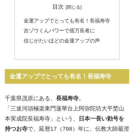
目次
金運アップでとっても有名！長福寿寺
吉ゾウくんパワーで億万長者に
信じがたいほどの金運アップの声
金運アップでとっても有名！長福寿寺
千葉県茂原にある、
長福寿寺
。
「三途河頭極楽東門蓮華台上阿弥陀坊大平埜山
本実成院長福寿寺」という、
日本一長い勅号を
持つお寺
で、延暦17（798）年に、伝教大師最澄