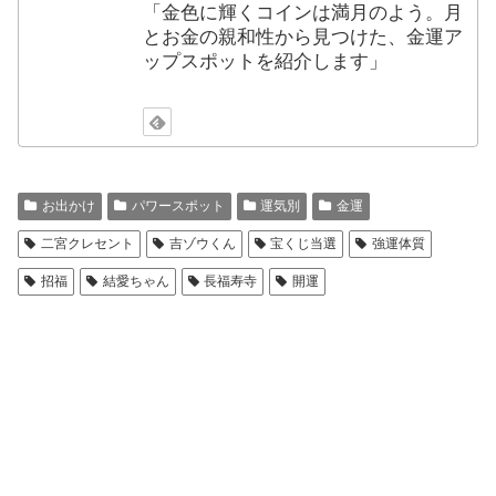
「金色に輝くコインは満月のよう。月
とお金の親和性から見つけた、金運ア
ップスポットを紹介します」
お出かけ
パワースポット
運気別
金運
二宮クレセント
吉ゾウくん
宝くじ当選
強運体質
招福
結愛ちゃん
長福寿寺
開運