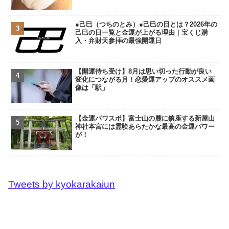
●己巳（つちのとみ）●己巳の日とは？2026年の
己巳の日一覧と金運が上がる理由｜宝くじ購
入・弁財天参拝の最強開運日
【開運待ち受け】8月は思い切った行動が良い
変化につながる月！恋愛運アップのオススメ画
像は「駅」
【金運パワスポ】富士山の麓に鎮座する新屋山
神社本宮には霊験あらたかな最高の金運パワー
が！
Tweets by kyokarakaiun