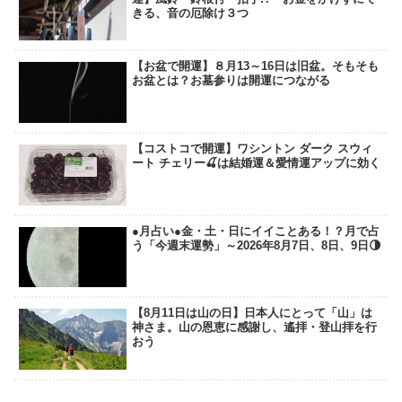
きる、音の厄除け３つ
【お盆で開運】８月13～16日は旧盆。そもそも
お盆とは？お墓参りは開運につながる
【コストコで開運】ワシントン ダーク スウィ
ート チェリー🍒は結婚運＆愛情運アップに効く
●月占い●金・土・日にイイことある！？月で占
う「今週末運勢」～2026年8月7日、8日、9日🌗
【8月11日は山の日】日本人にとって「山」は
神さま。山の恩恵に感謝し、遙拝・登山拝を行
おう