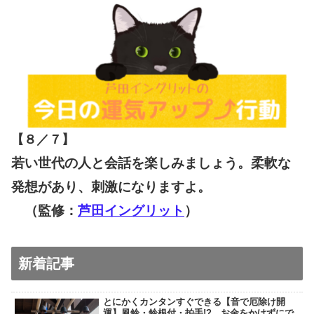
【８／７
】
若い世代の人と会話を楽しみましょう。柔軟な
発想があり、刺激になりますよ。
（監修：
芦田イングリット
）
新着記事
とにかくカンタンすぐできる【音で厄除け開
運】風鈴・鈴根付・拍手!? お金をかけずにで