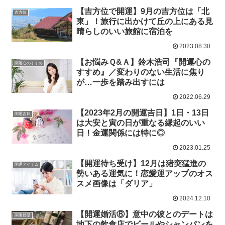
【吉方位で開運】9月の吉方位は「北
吉方位
東」！旅行に出かけて丘の上にある見
晴らしのいい旅館に宿泊を
2023.08.30
【お悩みＱ&Ａ】鈴木浩司『開運心の
開運心のすすめ
すすめ』／変わりのない生活に焦り
が…一歩を踏み出すには
2022.06.29
【2023年2月の開運吉日】1日・13日
開運吉日
は大安と寅の日が重なる縁起のいい
日！金運関係には特に◎
2023.01.25
【開運待ち受け】12月は猪突猛進の
開運アイテム
勢いある運気に！恋愛運アップのオス
スメ画像は「ダリア」
2024.12.10
【開運婚活⑧】意中の彼とのデートは
開運婚活
地下の飲食店でビールやシャンパンを