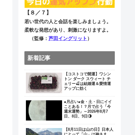
【８／７
】
若い世代の人と会話を楽しみましょう。
柔軟な発想があり、刺激になりますよ。
（監修：
芦田イングリット
）
新着記事
【コストコで開運】ワシン
トン ダーク スウィート チ
ェリー🍒は結婚運＆愛情運
アップに効く
●月占い●金・土・日にイイ
ことある！？月で占う「今
週末運勢」～2026年8月7
日、8日、9日🌗
【8月11日は山の日】日本人
にとって「山」は神さま。