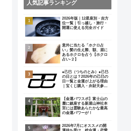
人気記事ランキング
2026年版｜12星座別・吉方
位一覧｜引っ越し・旅行・
開運に使える完全ガイド
意外に当たる「ホクロ占
い」髪の生え際、額、眉に
あるホクロを占う【ホクロ
占い‐２】
●己巳（つちのとみ）●己巳
の日とは？2026年の己巳の
日一覧と金運が上がる理由
｜宝くじ購入・弁財天参拝
の最強開運日
【金運パワスポ】富士山の
麓に鎮座する新屋山神社本
宮には霊験あらたかな最高
の金運パワーが！
2026年7月にオススメの開
運待ち受け…総合運・恋愛