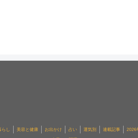
暮らし
美容と健康
お出かけ
占い
運気別
連載記事
202