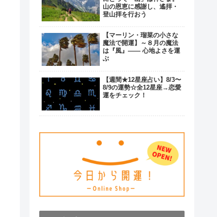
山の恩恵に感謝し、遙拝・
登山拝を行おう
【マーリン・瑠菜の小さな
魔法で開運】～８月の魔法
は『風』―― 心地よさを運
ぶ
【週間★12星座占い】8/3〜
8/9の運勢☆全12星座→恋愛
運をチェック！