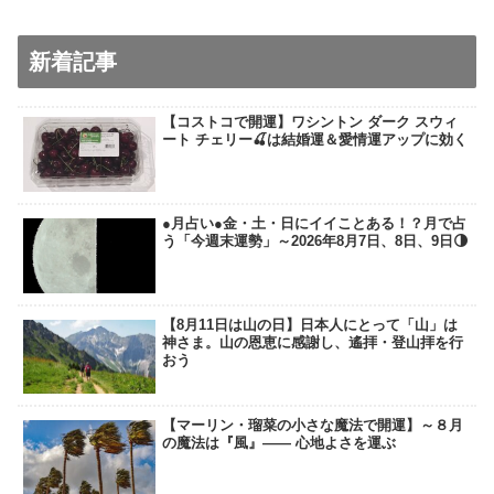
新着記事
【コストコで開運】ワシントン ダーク スウィ
ート チェリー🍒は結婚運＆愛情運アップに効く
●月占い●金・土・日にイイことある！？月で占
う「今週末運勢」～2026年8月7日、8日、9日🌗
【8月11日は山の日】日本人にとって「山」は
神さま。山の恩恵に感謝し、遙拝・登山拝を行
おう
【マーリン・瑠菜の小さな魔法で開運】～８月
の魔法は『風』―― 心地よさを運ぶ