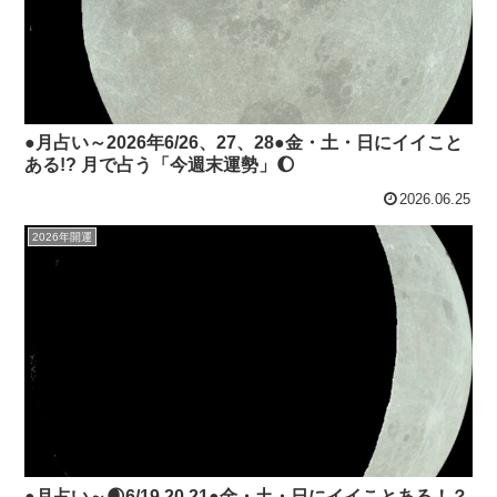
●月占い～2026年6/26、27、28●金・土・日にイイこと
ある!? 月で占う「今週末運勢」🌔
2026.06.25
2026年開運
●月占い～🌒6/19.20.21●金・土・日にイイことある！？