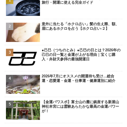
旅行・開運に使える完全ガイド
意外に当たる「ホクロ占い」髪の生え際、額、
眉にあるホクロを占う【ホクロ占い‐２】
●己巳（つちのとみ）●己巳の日とは？2026年の
己巳の日一覧と金運が上がる理由｜宝くじ購
入・弁財天参拝の最強開運日
2026年7月にオススメの開運待ち受け…総合
運・恋愛運・金運・仕事運・健康運別に紹介
【金運パワスポ】富士山の麓に鎮座する新屋山
神社本宮には霊験あらたかな最高の金運パワー
が！