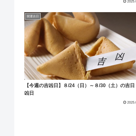
2025.
開運吉日
【今週の吉凶日】８/24（日）～８/30（土）の吉日
凶日
2025.