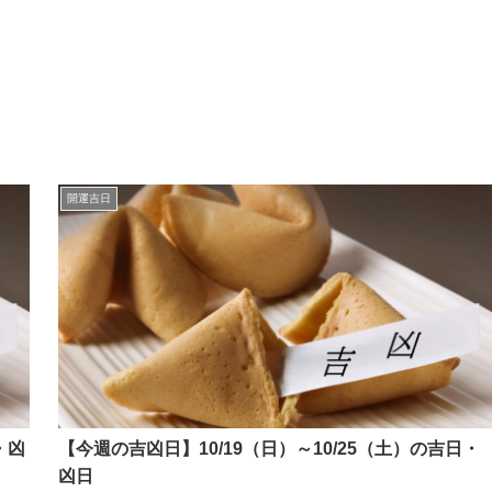
開運吉日
・凶
【今週の吉凶日】10/19（日）～10/25（土）の吉日・
凶日