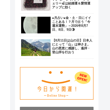
ェリー🍒は結婚運＆愛情運
アップに効く
●月占い●金・土・日にイイ
ことある！？月で占う「今
週末運勢」～2026年8月7
日、8日、9日🌗
【8月11日は山の日】日本人
にとって「山」は神さま。
山の恩恵に感謝し、遙拝・
登山拝を行おう