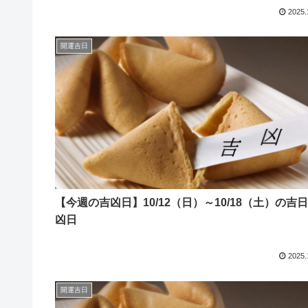
2025.
開運吉日
【今週の吉凶日】10/12（日）～10/18（土）の吉
凶日
2025.
開運吉日