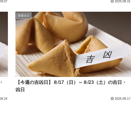
09.07
2025.08.31
開運吉日
・
【今週の吉凶日】８/17（日）～８/23（土）の吉日・
凶日
08.24
2025.08.17