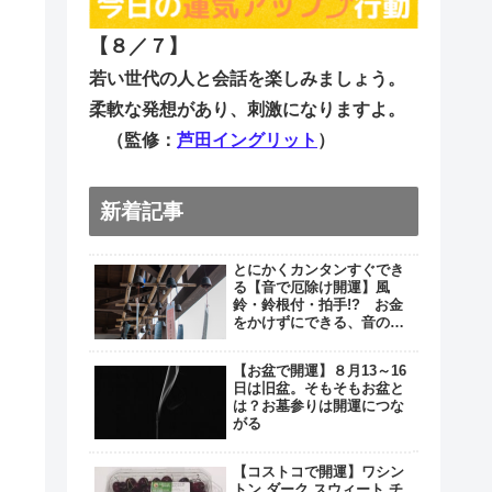
【８／７
】
若い世代の人と会話を楽しみましょう。
柔軟な発想があり、刺激になりますよ。
（監修：
芦田イングリット
）
新着記事
とにかくカンタンすぐでき
る【音で厄除け開運】風
鈴・鈴根付・拍手!? お金
をかけずにできる、音の厄
除け３つ
【お盆で開運】８月13～16
日は旧盆。そもそもお盆と
は？お墓参りは開運につな
がる
【コストコで開運】ワシン
トン ダーク スウィート チ