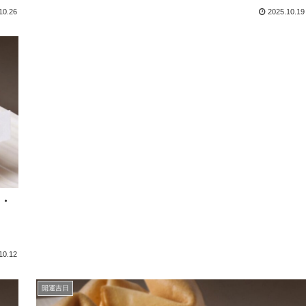
10.26
2025.10.19
日・
10.12
開運吉日