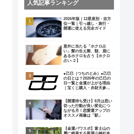
人気記事ランキング
2026年版｜12星座別・吉方
位一覧｜引っ越し・旅行・
開運に使える完全ガイド
意外に当たる「ホクロ占
い」髪の生え際、額、眉に
あるホクロを占う【ホクロ
占い‐２】
●己巳（つちのとみ）●己巳
の日とは？2026年の己巳の
日一覧と金運が上がる理由
｜宝くじ購入・弁財天参拝
の最強開運日
【開運待ち受け】8月は思い
切った行動が良い変化につ
ながる月！恋愛運アップの
オススメ画像は「駅」
【金運パワスポ】富士山の
麓に鎮座する新屋山神社本