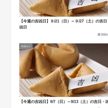
【今週の吉凶日】９/21（日）～９/27（土）の吉日
凶日
2025.
開運吉日
【今週の吉凶日】9/7（日）～9/13（土）の吉日・