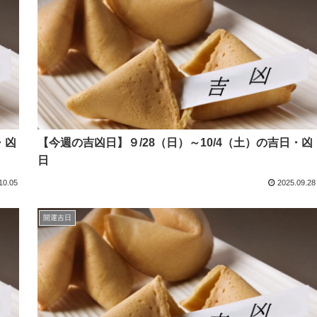
・凶
【今週の吉凶日】９/28（日）～10/4（土）の吉日・凶
日
10.05
2025.09.28
開運吉日