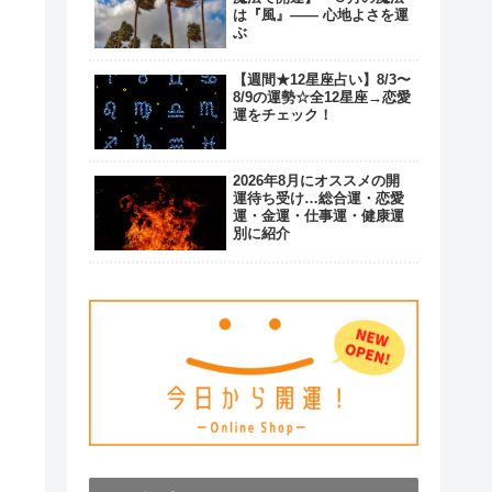
は『風』―― 心地よさを運
ぶ
【週間★12星座占い】8/3〜
8/9の運勢☆全12星座→恋愛
運をチェック！
2026年8月にオススメの開
運待ち受け…総合運・恋愛
運・金運・仕事運・健康運
別に紹介