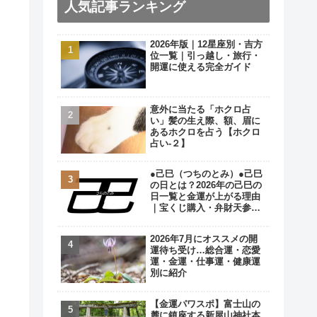
人気記事ランキング
2026年版｜12星座別・吉方
位一覧｜引っ越し・旅行・
開運に使える完全ガイド
意外に当たる「ホクロ占
い」髪の生え際、額、眉に
あるホクロを占う【ホクロ
占い‐２】
●己巳（つちのとみ）●己巳
の日とは？2026年の己巳の
日一覧と金運が上がる理由
｜宝くじ購入・弁財天参拝
の最強開運日
2026年7月にオススメの開
運待ち受け…総合運・恋愛
運・金運・仕事運・健康運
別に紹介
【金運パワスポ】富士山の
麓に鎮座する新屋山神社本