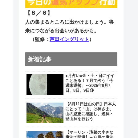
【８／６
】
人の集まるところに出かけましょう。将
来につながる出会いがあるかも。
（監修：
芦田イングリット
）
新着記事
●月占い●金・土・日にイイ
ことある！？月で占う「今
週末運勢」～2026年8月7
日、8日、9日🌗
【8月11日は山の日】日本人
にとって「山」は神さま。
山の恩恵に感謝し、遙拝・
登山拝を行おう
【マーリン・瑠菜の小さな
魔法で開運】～８月の魔法