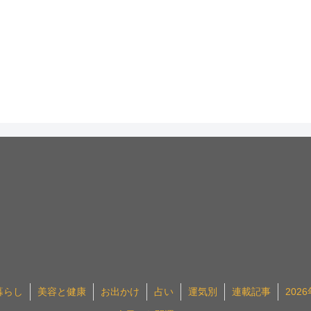
暮らし
美容と健康
お出かけ
占い
運気別
連載記事
202