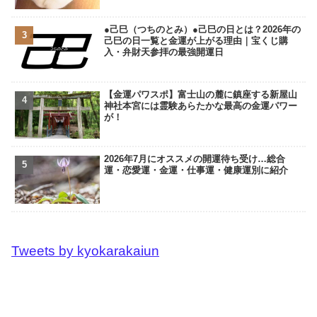
●己巳（つちのとみ）●己巳の日とは？2026年の
己巳の日一覧と金運が上がる理由｜宝くじ購
入・弁財天参拝の最強開運日
【金運パワスポ】富士山の麓に鎮座する新屋山
神社本宮には霊験あらたかな最高の金運パワー
が！
2026年7月にオススメの開運待ち受け…総合
運・恋愛運・金運・仕事運・健康運別に紹介
Tweets by kyokarakaiun