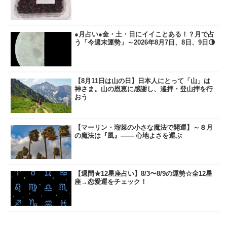
●月占い●金・土・日にイイことある！？月で占
う「今週末運勢」～2026年8月7日、8日、9日🌗
【8月11日は山の日】日本人にとって「山」は
神さま。山の恩恵に感謝し、遙拝・登山拝を行
おう
【マーリン・瑠菜の小さな魔法で開運】～８月
の魔法は『風』―― 心地よさを運ぶ
【週間★12星座占い】8/3〜8/9の運勢☆全12星
座→恋愛運をチェック！