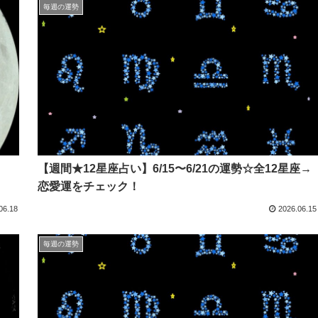
毎週の運勢
【週間★12星座占い】6/15〜6/21の運勢☆全12星座→
恋愛運をチェック！
06.18
2026.06.15
毎週の運勢