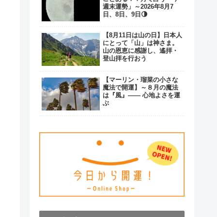
週末運勢」～2026年8月7
日、8日、9日🌗
【8月11日は山の日】日本人
にとって「山」は神さま。
山の恩恵に感謝し、遙拝・
登山拝を行おう
【マーリン・瑠菜の小さな
魔法で開運】～８月の魔法
は『風』―― 心地よさを運
ぶ