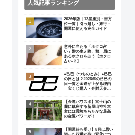
人気記事ランキング
2026年版｜12星座別・吉方
位一覧｜引っ越し・旅行・
開運に使える完全ガイド
意外に当たる「ホクロ占
い」髪の生え際、額、眉に
あるホクロを占う【ホクロ
占い‐２】
●己巳（つちのとみ）●己巳
の日とは？2026年の己巳の
日一覧と金運が上がる理由
｜宝くじ購入・弁財天参拝
の最強開運日
【金運パワスポ】富士山の
麓に鎮座する新屋山神社本
宮には霊験あらたかな最高
の金運パワーが！
【開運待ち受け】8月は思い
切った行動が良い変化につ