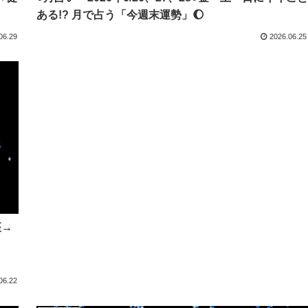
ある!? 月で占う「今週末運勢」🌔
06.29
2026.06.25
座→
06.22