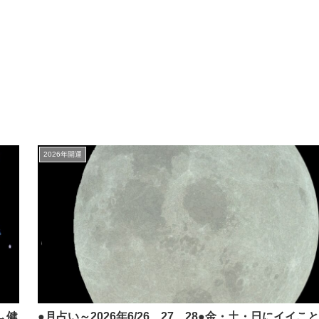
2026年開運
→健
●月占い～2026年6/26、27、28●金・土・日にイイこと