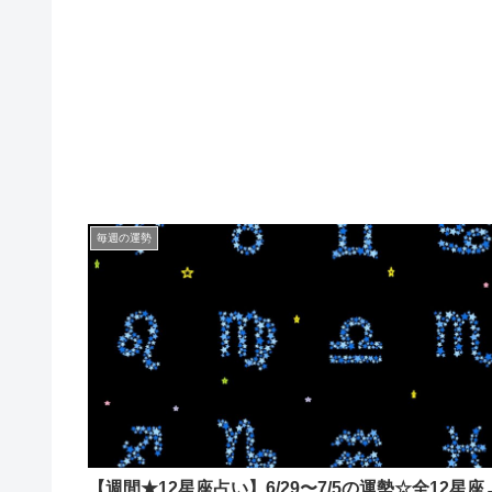
毎週の運勢
【週間★12星座占い】6/29〜7/5の運勢☆全12星座