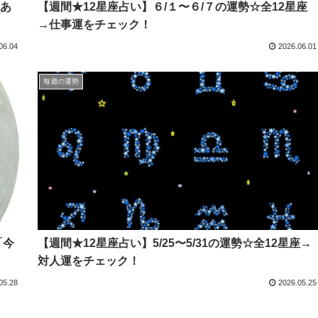
とあ
【週間★12星座占い】６/１〜６/７の運勢☆全12星座
→仕事運をチェック！
06.04
2026.06.01
毎週の運勢
「今
【週間★12星座占い】5/25〜5/31の運勢☆全12星座→
対人運をチェック！
05.28
2026.05.25