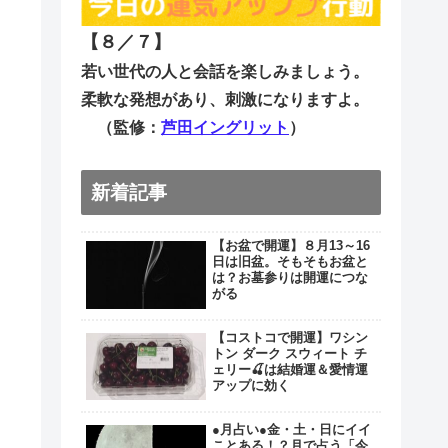
【８／７
】
若い世代の人と会話を楽しみましょう。
柔軟な発想があり、刺激になりますよ。
（監修：
芦田イングリット
）
新着記事
【お盆で開運】８月13～16
日は旧盆。そもそもお盆と
は？お墓参りは開運につな
がる
【コストコで開運】ワシン
トン ダーク スウィート チ
ェリー🍒は結婚運＆愛情運
アップに効く
●月占い●金・土・日にイイ
ことある！？月で占う「今