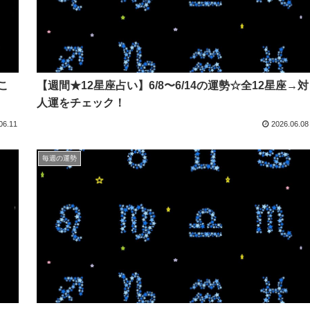
こ
【週間★12星座占い】6/8〜6/14の運勢☆全12星座→対
人運をチェック！
06.11
2026.06.08
毎週の運勢