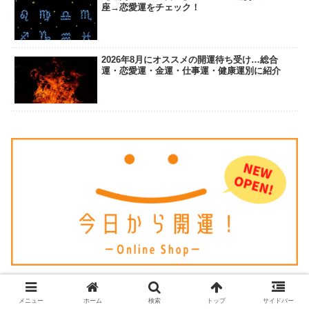
座→恋愛運をチェック！
2026年8月にオススメの開運待ち受け…総合
運・恋愛運・金運・仕事運・健康運別に紹介
メニュー
ホーム
検索
トップ
サイドバー
人気記事ランキング