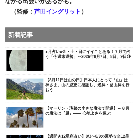
ながる出会いがあるかも。
（監修：
芦田イングリット
）
新着記事
●月占い●金・土・日にイイことある！？月で占
う「今週末運勢」～2026年8月7日、8日、9日🌗
【8月11日は山の日】日本人にとって「山」は
神さま。山の恩恵に感謝し、遙拝・登山拝を行
おう
【マーリン・瑠菜の小さな魔法で開運】～８月
の魔法は『風』―― 心地よさを運ぶ
【週間★12星座占い】8/3〜8/9の運勢☆全12星