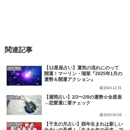
関連記事
【12星座占い】運気の流れにのって
毎月の運勢
開運！マーリン・瑠菜『2025年1月の
運勢＆開運アクション』
2024.12.31
【週間占い】2/3〜2/9の運勢☆全星座
毎週の運勢
→恋愛運に要チェック
2025.02.03
【干支の月占い】酉年生まれは新しい
毎月の運勢
出会いの予感！「生まれ年の干支」で