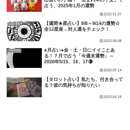
占う、2025年1月の運勢
2025.01.07
【週間★星占い】9/8～9/14の運勢☆
毎週の運勢
全12星座→対人運をチェック！
2025.09.08
●月占い●金・土・日にイイことあ
2026年開運
る！？月で占う「今週末運勢」～
2026年5/15、16、17🌘
2026.05.14
【タロット占い】私たち、付き合って
タロット占い
る？彼の気持ちが知りたい
2025.04.16