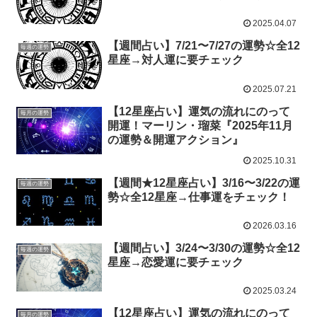
2025.04.07
【週間占い】7/21〜7/27の運勢☆全12
毎週の運勢
星座→対人運に要チェック
2025.07.21
【12星座占い】運気の流れにのって
毎月の運勢
開運！マーリン・瑠菜『2025年11月
の運勢＆開運アクション』
2025.10.31
【週間★12星座占い】3/16〜3/22の運
毎週の運勢
勢☆全12星座→仕事運をチェック！
2026.03.16
【週間占い】3/24〜3/30の運勢☆全12
毎週の運勢
星座→恋愛運に要チェック
2025.03.24
【12星座占い】運気の流れにのって
毎月の運勢