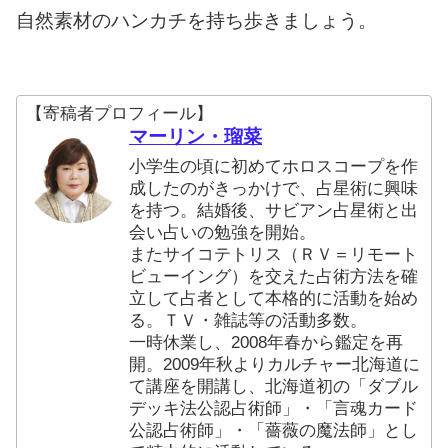
自然素材のハンカチを持ち歩きましょう。
【寄稿者プロフィール】
マーリン・瑠菜
小学生の頃に初めてホロスコープを作
成したのがきっかけで、占星術に興味
を持つ。結婚後、サビアン占星術と出
会い占いの勉強を開始。
またサイコテトリス（ＲＶ＝リモート
ビューイング）を交えた占術方法を確
立して占者として本格的に活動を始め
る。ＴＶ・雑誌等の活動多数。
一時休業し、2008年春から鑑定を再
開。2009年秋よりカルチャー北海道に
て講座を開講し、北海道初の「ダブル
デッキ法公認占術師」・「言魂カード
公認占術師」・「薔薇の魔法師」とし