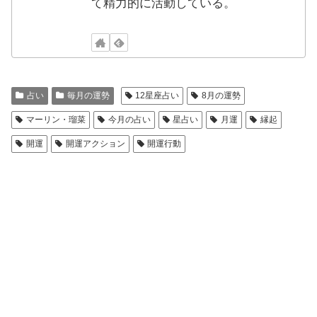
て精力的に活動している。
占い
毎月の運勢
12星座占い
8月の運勢
マーリン・瑠菜
今月の占い
星占い
月運
縁起
開運
開運アクション
開運行動