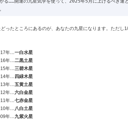
る……開運の九星気学を使って、2025年5月に上げるべき運
。
どったところにあるのが、あなたの九星になります。ただし1/
。
017年…
一白水星
016年…
二黒土星
015年…
三碧木星
014年…
四緑木星
013年…
五黄土星
012年…
六白金星
011年…
七赤金星
010年…
八白土星
009年…
九紫火星