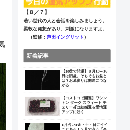
【８／７
】
若い世代の人と会話を楽しみましょう。
柔軟な発想があり、刺激になりますよ。
（監修：
芦田イングリット
）
気
新着記事
【お盆で開運】８月13～16
日は旧盆。そもそもお盆と
は？お墓参りは開運につな
がる
【コストコで開運】ワシン
トン ダーク スウィート チ
ェリー🍒は結婚運＆愛情運
アップに効く
●月占い●金・土・日にイイ
ことある！？月で占う「今