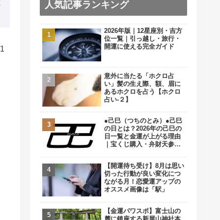
と
人気記事ランキング
2026年版｜12星座別・吉方
位一覧｜引っ越し・旅行・
開運に使える完全ガイド
1
意外に当たる「ホクロ占
い」髪の生え際、額、眉に
あるホクロを占う【ホクロ
占い‐２】
●己巳（つちのとみ）●己巳
の日とは？2026年の己巳の
日一覧と金運が上がる理由
｜宝くじ購入・弁財天参拝
の最強開運日
【開運待ち受け】8月は思い
切った行動が良い変化につ
ながる月！恋愛運アップの
オススメ画像は「駅」
【金運パワスポ】富士山の
麓に鎮座する新屋山神社本