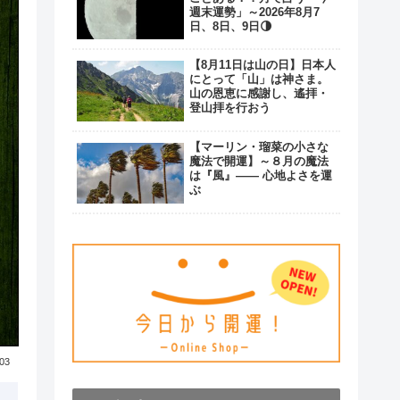
週末運勢」～2026年8月7
日、8日、9日🌗
【8月11日は山の日】日本人
にとって「山」は神さま。
山の恩恵に感謝し、遙拝・
登山拝を行おう
【マーリン・瑠菜の小さな
魔法で開運】～８月の魔法
は『風』―― 心地よさを運
ぶ
.03