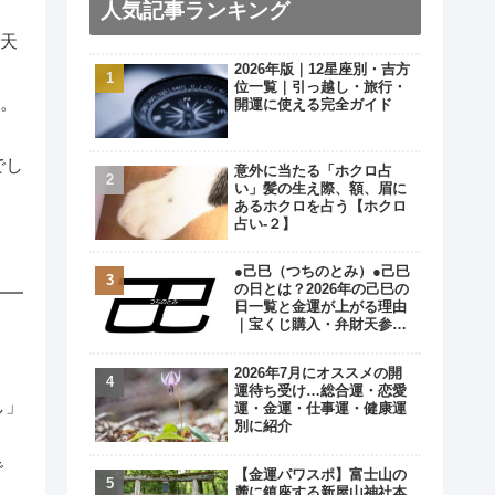
人気記事ランキング
が天
2026年版｜12星座別・吉方
位一覧｜引っ越し・旅行・
す。
開運に使える完全ガイド
でし
意外に当たる「ホクロ占
い」髪の生え際、額、眉に
あるホクロを占う【ホクロ
占い‐２】
●己巳（つちのとみ）●己巳
の日とは？2026年の己巳の
日一覧と金運が上がる理由
｜宝くじ購入・弁財天参拝
の最強開運日
2026年7月にオススメの開
運待ち受け…総合運・恋愛
し」
運・金運・仕事運・健康運
別に紹介
で
【金運パワスポ】富士山の
麓に鎮座する新屋山神社本