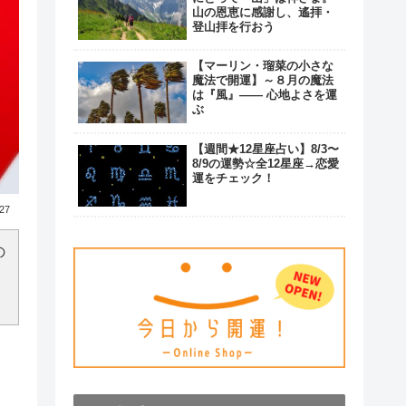
山の恩恵に感謝し、遙拝・
登山拝を行おう
【マーリン・瑠菜の小さな
魔法で開運】～８月の魔法
は『風』―― 心地よさを運
ぶ
【週間★12星座占い】8/3〜
8/9の運勢☆全12星座→恋愛
運をチェック！
.27
の