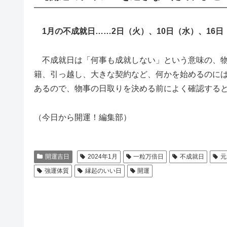
1月の不成就日……2日（火）、10日（水）、16日
不成就日は「何事も成就しない」という意味の、物
籍、引っ越し、大きな契約など、何かを始めるのに
あるので、物事の日取りを決める前によく確認する
（今日から開運！編集部）
開運吉日
2024年1月
一粒万倍日
不成就日
元
強運体質
縁起のいい日
開運