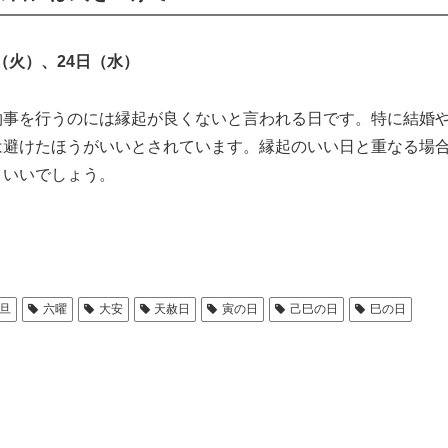
（火）、24日（水）
事を行うのには縁起が良くないと言われる日です。特に結婚
は避けたほうがいいとされています。縁起のいい日と重なる場
といいでしょう。
旦
六曜
大安
天赦日
寅の日
己巳の日
巳の日