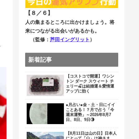
【８／６
】
人の集まるところに出かけましょう。将
来につながる出会いがあるかも。
（監修：
芦田イングリット
）
な
新着記事
【コストコで開運】ワシン
トン ダーク スウィート チ
ェリー🍒は結婚運＆愛情運
アップに効く
●月占い●金・土・日にイイ
ことある！？月で占う「今
週末運勢」～2026年8月7
日、8日、9日🌗
【8月11日は山の日】日本人
にとって「山」は神さま。