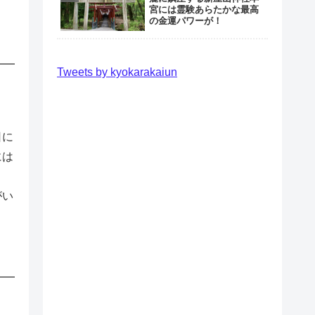
宮には霊験あらたかな最高
の金運パワーが！
Tweets by kyokarakaiun
日に
には
がい