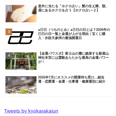
意外に当たる「ホクロ占い」髪の生え際、額、
眉にあるホクロを占う【ホクロ占い‐２】
●己巳（つちのとみ）●己巳の日とは？2026年の
己巳の日一覧と金運が上がる理由｜宝くじ購
入・弁財天参拝の最強開運日
【金運パワスポ】富士山の麓に鎮座する新屋山
神社本宮には霊験あらたかな最高の金運パワー
が！
2026年7月にオススメの開運待ち受け…総合
運・恋愛運・金運・仕事運・健康運別に紹介
Tweets by kyokarakaiun