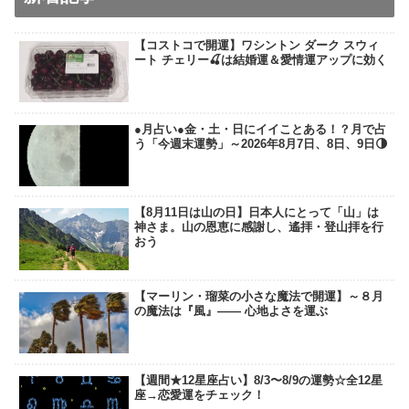
【コストコで開運】ワシントン ダーク スウィ
ート チェリー🍒は結婚運＆愛情運アップに効く
●月占い●金・土・日にイイことある！？月で占
う「今週末運勢」～2026年8月7日、8日、9日🌗
【8月11日は山の日】日本人にとって「山」は
神さま。山の恩恵に感謝し、遙拝・登山拝を行
おう
【マーリン・瑠菜の小さな魔法で開運】～８月
の魔法は『風』―― 心地よさを運ぶ
【週間★12星座占い】8/3〜8/9の運勢☆全12星
座→恋愛運をチェック！