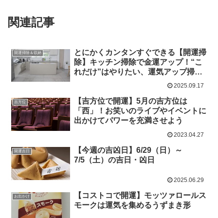
関連記事
とにかくカンタンすぐできる【開運掃
開運掃除＆収納
除】キッチン掃除で金運アップ！“こ
れだけ”はやりたい、運気アップ掃
除！
2025.09.17
【吉方位で開運】5月の吉方位は
吉方位
「西」！お笑いのライブやイベントに
出かけてパワーを充満させよう
2023.04.27
【今週の吉凶日】6/29（日）～
開運吉日
7/5（土）の吉日・凶日
2025.06.29
【コストコで開運】モッツァロールス
お出かけ
モークは運気を集めるうずまき形