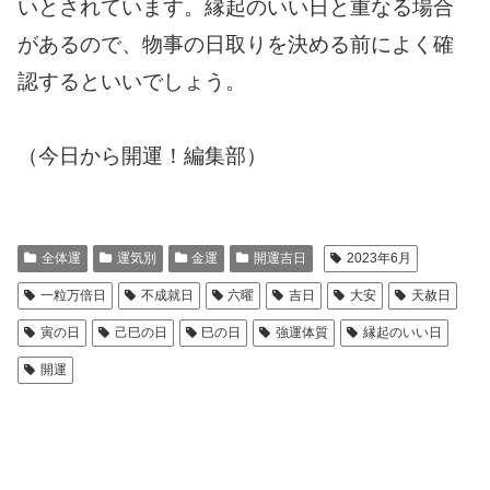
いとされています。縁起のいい日と重なる場合
があるので、物事の日取りを決める前によく確
認するといいでしょう。
（今日から開運！編集部）
全体運
運気別
金運
開運吉日
2023年6月
一粒万倍日
不成就日
六曜
吉日
大安
天赦日
寅の日
己巳の日
巳の日
強運体質
縁起のいい日
開運