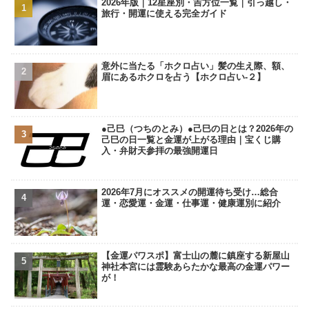
2026年版｜12星座別・吉方位一覧｜引っ越し・
旅行・開運に使える完全ガイド
意外に当たる「ホクロ占い」髪の生え際、額、
眉にあるホクロを占う【ホクロ占い‐２】
●己巳（つちのとみ）●己巳の日とは？2026年の
己巳の日一覧と金運が上がる理由｜宝くじ購
入・弁財天参拝の最強開運日
2026年7月にオススメの開運待ち受け…総合
運・恋愛運・金運・仕事運・健康運別に紹介
【金運パワスポ】富士山の麓に鎮座する新屋山
神社本宮には霊験あらたかな最高の金運パワー
が！