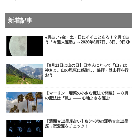
新着記事
●月占い●金・土・日にイイことある！？月で占
う「今週末運勢」～2026年8月7日、8日、9日🌗
【8月11日は山の日】日本人にとって「山」は
神さま。山の恩恵に感謝し、遙拝・登山拝を行
おう
【マーリン・瑠菜の小さな魔法で開運】～８月
の魔法は『風』―― 心地よさを運ぶ
【週間★12星座占い】8/3〜8/9の運勢☆全12星
座→恋愛運をチェック！