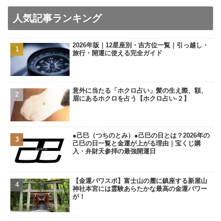
人気記事ランキング
2026年版｜12星座別・吉方位一覧｜引っ越し・
旅行・開運に使える完全ガイド
意外に当たる「ホクロ占い」髪の生え際、額、
眉にあるホクロを占う【ホクロ占い‐２】
●己巳（つちのとみ）●己巳の日とは？2026年の
己巳の日一覧と金運が上がる理由｜宝くじ購
入・弁財天参拝の最強開運日
【金運パワスポ】富士山の麓に鎮座する新屋山
神社本宮には霊験あらたかな最高の金運パワー
が！