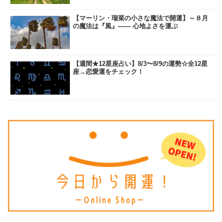
【マーリン・瑠菜の小さな魔法で開運】～８月
の魔法は『風』―― 心地よさを運ぶ
【週間★12星座占い】8/3〜8/9の運勢☆全12星
座→恋愛運をチェック！