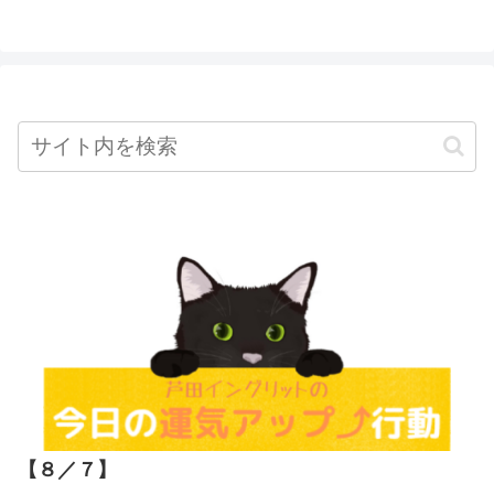
へ
【８／７
】