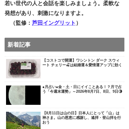
若い世代の人と会話を楽しみましょう。柔軟な
発想があり、刺激になりますよ。
（監修：
芦田イングリット
）
新着記事
【コストコで開運】ワシントン ダーク スウィ
ート チェリー🍒は結婚運＆愛情運アップに効く
●月占い●金・土・日にイイことある！？月で占
う「今週末運勢」～2026年8月7日、8日、9日🌗
【8月11日は山の日】日本人にとって「山」は
神さま。山の恩恵に感謝し、遙拝・登山拝を行
おう