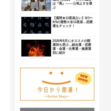
は『風』―― 心地よさを運
ぶ
【週間★12星座占い】8/3〜
8/9の運勢☆全12星座→恋愛
運をチェック！
2026年8月にオススメの開
運待ち受け…総合運・恋愛
運・金運・仕事運・健康運
別に紹介