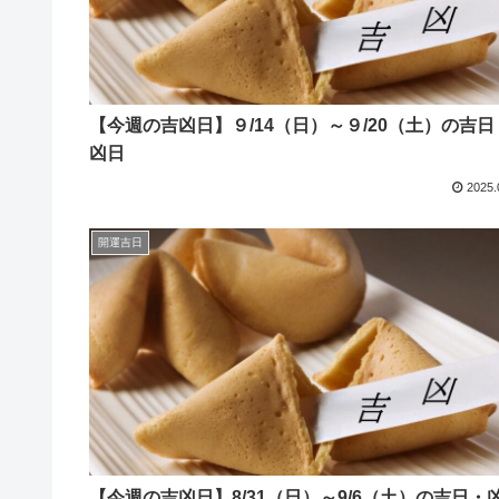
【今週の吉凶日】９/14（日）～９/20（土）の吉日
凶日
2025.
開運吉日
【今週の吉凶日】8/31（日）～9/6（土）の吉日・