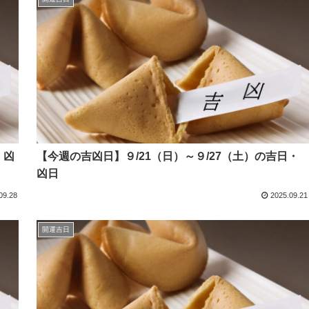
・凶
【今週の吉凶日】９/21（日）～９/27（土）の吉日・
凶日
09.28
2025.09.21
開運吉日