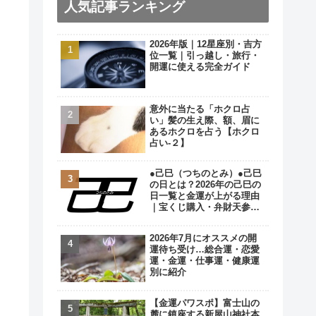
人気記事ランキング
2026年版｜12星座別・吉方
位一覧｜引っ越し・旅行・
開運に使える完全ガイド
意外に当たる「ホクロ占
い」髪の生え際、額、眉に
あるホクロを占う【ホクロ
占い‐２】
●己巳（つちのとみ）●己巳
の日とは？2026年の己巳の
日一覧と金運が上がる理由
｜宝くじ購入・弁財天参拝
の最強開運日
2026年7月にオススメの開
運待ち受け…総合運・恋愛
運・金運・仕事運・健康運
別に紹介
【金運パワスポ】富士山の
麓に鎮座する新屋山神社本