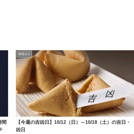
開運吉日
時間
【今週の吉凶日】10/12（日）～10/18（土）の吉日・
テ
凶日