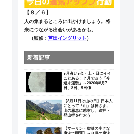
【８／６
】
人の集まるところに出かけましょう。将
来につながる出会いがあるかも。
（監修：
芦田イングリット
）
新着記事
●月占い●金・土・日にイイ
ことある！？月で占う「今
週末運勢」～2026年8月7
日、8日、9日🌗
【8月11日は山の日】日本人
にとって「山」は神さま。
山の恩恵に感謝し、遙拝・
登山拝を行おう
【マーリン・瑠菜の小さな
魔法で開運】～８月の魔法