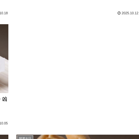
10.18
2025.10.12
・凶
10.05
開運吉日