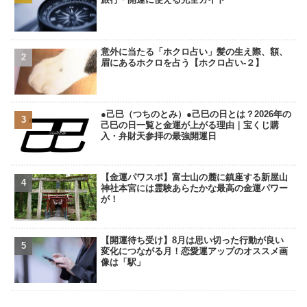
意外に当たる「ホクロ占い」髪の生え際、額、
眉にあるホクロを占う【ホクロ占い‐２】
●己巳（つちのとみ）●己巳の日とは？2026年の
己巳の日一覧と金運が上がる理由｜宝くじ購
入・弁財天参拝の最強開運日
【金運パワスポ】富士山の麓に鎮座する新屋山
神社本宮には霊験あらたかな最高の金運パワー
が！
【開運待ち受け】8月は思い切った行動が良い
変化につながる月！恋愛運アップのオススメ画
像は「駅」