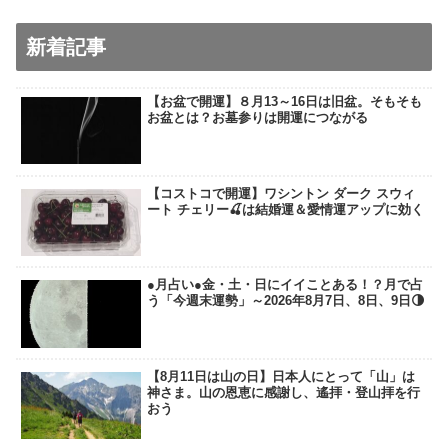
新着記事
【お盆で開運】８月13～16日は旧盆。そもそも
お盆とは？お墓参りは開運につながる
【コストコで開運】ワシントン ダーク スウィ
ート チェリー🍒は結婚運＆愛情運アップに効く
●月占い●金・土・日にイイことある！？月で占
う「今週末運勢」～2026年8月7日、8日、9日🌗
【8月11日は山の日】日本人にとって「山」は
神さま。山の恩恵に感謝し、遙拝・登山拝を行
おう