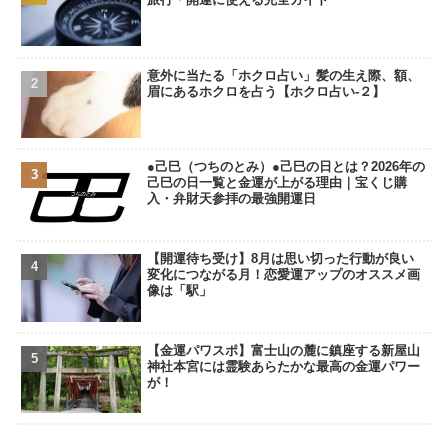
意外に当たる「ホクロ占い」髪の生え際、額、
眉にあるホクロを占う【ホクロ占い‐２】
●己巳（つちのとみ）●己巳の日とは？2026年の
己巳の日一覧と金運が上がる理由｜宝くじ購
入・弁財天参拝の最強開運日
【開運待ち受け】8月は思い切った行動が良い
変化につながる月！恋愛運アップのオススメ画
像は「駅」
【金運パワスポ】富士山の麓に鎮座する新屋山
神社本宮には霊験あらたかな最高の金運パワー
が！