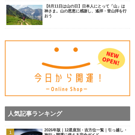
【8月11日は山の日】日本人にとって「山」は
神さま。山の恩恵に感謝し、遙拝・登山拝を行
おう
人気記事ランキング
2026年版｜12星座別・吉方位一覧｜引っ越し・
旅行・開運に使える完全ガイド