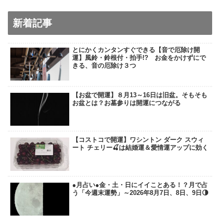
新着記事
とにかくカンタンすぐできる【音で厄除け開
運】風鈴・鈴根付・拍手!? お金をかけずにで
きる、音の厄除け３つ
【お盆で開運】８月13～16日は旧盆。そもそも
お盆とは？お墓参りは開運につながる
【コストコで開運】ワシントン ダーク スウィ
ート チェリー🍒は結婚運＆愛情運アップに効く
●月占い●金・土・日にイイことある！？月で占
う「今週末運勢」～2026年8月7日、8日、9日🌗