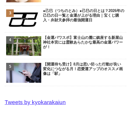
●己巳（つちのとみ）●己巳の日とは？2026年の
己巳の日一覧と金運が上がる理由｜宝くじ購
入・弁財天参拝の最強開運日
【金運パワスポ】富士山の麓に鎮座する新屋山
神社本宮には霊験あらたかな最高の金運パワー
が！
【開運待ち受け】8月は思い切った行動が良い
変化につながる月！恋愛運アップのオススメ画
像は「駅」
Tweets by kyokarakaiun