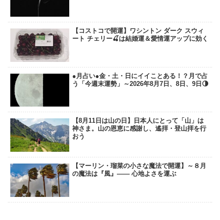
【コストコで開運】ワシントン ダーク スウィ
ート チェリー🍒は結婚運＆愛情運アップに効く
●月占い●金・土・日にイイことある！？月で占
う「今週末運勢」～2026年8月7日、8日、9日🌗
【8月11日は山の日】日本人にとって「山」は
神さま。山の恩恵に感謝し、遙拝・登山拝を行
おう
【マーリン・瑠菜の小さな魔法で開運】～８月
の魔法は『風』―― 心地よさを運ぶ