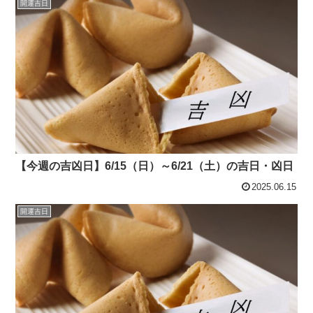
開運吉日
【今週の吉凶日】6/15（日）～6/21（土）の吉日・凶日
2025.06.15
開運吉日