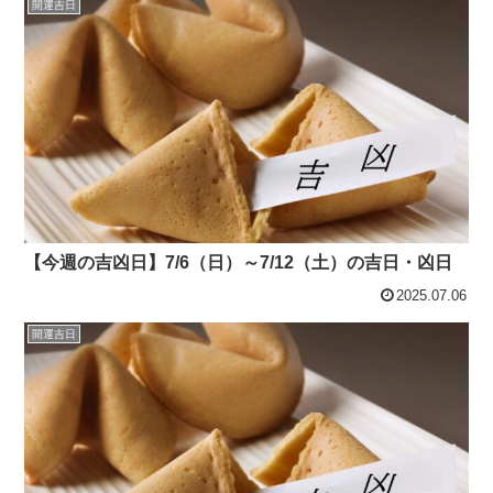
開運吉日
【今週の吉凶日】7/6（日）～7/12（土）の吉日・凶日
2025.07.06
開運吉日