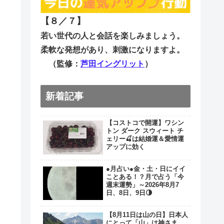
【８／７
】
若い世代の人と会話を楽しみましょう。
柔軟な発想があり、刺激になりますよ。
（監修：
芦田イングリット
）
新着記事
【コストコで開運】ワシン
トン ダーク スウィート チ
ェリー🍒は結婚運＆愛情運
アップに効く
●月占い●金・土・日にイイ
ことある！？月で占う「今
週末運勢」～2026年8月7
日、8日、9日🌗
【8月11日は山の日】日本人
にとって「山」は神さま。