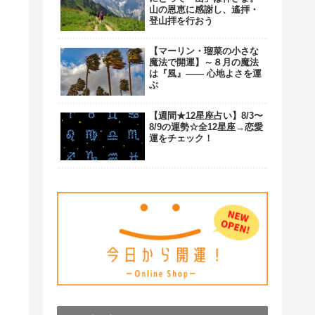
山の恩恵に感謝し、遙拝・
登山拝を行おう
【マーリン・瑠菜の小さな
魔法で開運】～８月の魔法
は『風』―― 心地よさを運
ぶ
【週間★12星座占い】8/3〜
8/9の運勢☆全12星座→恋愛
運をチェック！