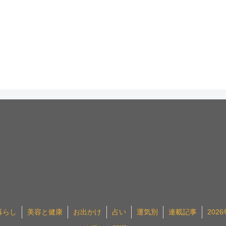
暮らし
美容と健康
お出かけ
占い
運気別
連載記事
202