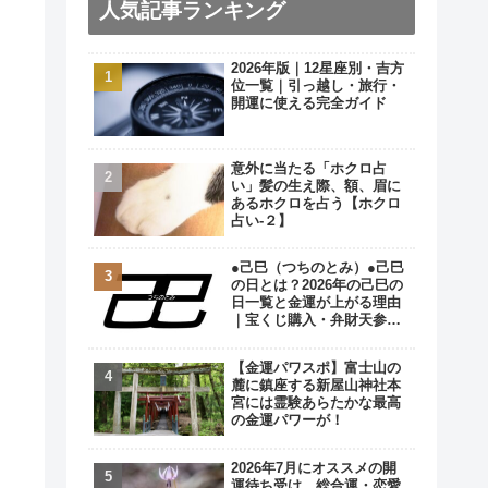
人気記事ランキング
2026年版｜12星座別・吉方
位一覧｜引っ越し・旅行・
開運に使える完全ガイド
意外に当たる「ホクロ占
い」髪の生え際、額、眉に
あるホクロを占う【ホクロ
占い‐２】
●己巳（つちのとみ）●己巳
の日とは？2026年の己巳の
日一覧と金運が上がる理由
｜宝くじ購入・弁財天参拝
の最強開運日
【金運パワスポ】富士山の
麓に鎮座する新屋山神社本
宮には霊験あらたかな最高
の金運パワーが！
2026年7月にオススメの開
運待ち受け…総合運・恋愛