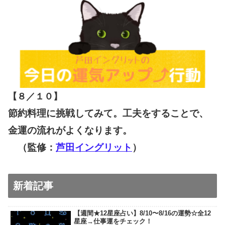
【８／１０
】
節約料理に挑戦してみて。工夫をすることで、
金運の流れがよくなります。
（監修：
芦田イングリット
）
新着記事
【週間★12星座占い】8/10〜8/16の運勢☆全12
星座→仕事運をチェック！