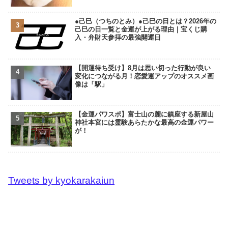
●己巳（つちのとみ）●己巳の日とは？2026年の
己巳の日一覧と金運が上がる理由｜宝くじ購
入・弁財天参拝の最強開運日
【開運待ち受け】8月は思い切った行動が良い
変化につながる月！恋愛運アップのオススメ画
像は「駅」
【金運パワスポ】富士山の麓に鎮座する新屋山
神社本宮には霊験あらたかな最高の金運パワー
が！
Tweets by kyokarakaiun