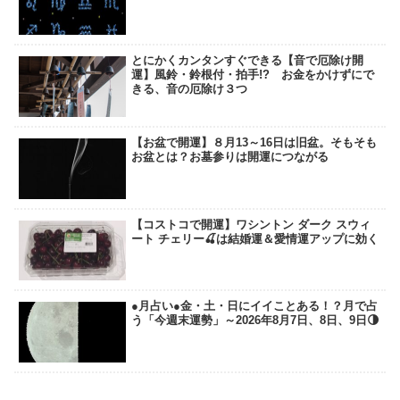
とにかくカンタンすぐできる【音で厄除け開
運】風鈴・鈴根付・拍手!? お金をかけずにで
きる、音の厄除け３つ
【お盆で開運】８月13～16日は旧盆。そもそも
お盆とは？お墓参りは開運につながる
【コストコで開運】ワシントン ダーク スウィ
ート チェリー🍒は結婚運＆愛情運アップに効く
●月占い●金・土・日にイイことある！？月で占
う「今週末運勢」～2026年8月7日、8日、9日🌗