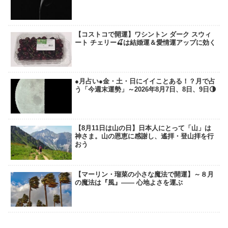
【コストコで開運】ワシントン ダーク スウィ
ート チェリー🍒は結婚運＆愛情運アップに効く
●月占い●金・土・日にイイことある！？月で占
う「今週末運勢」～2026年8月7日、8日、9日🌗
【8月11日は山の日】日本人にとって「山」は
神さま。山の恩恵に感謝し、遙拝・登山拝を行
おう
【マーリン・瑠菜の小さな魔法で開運】～８月
の魔法は『風』―― 心地よさを運ぶ