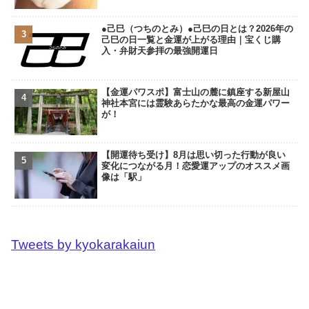
●己巳（つちのとみ）●己巳の日とは？2026年の
己巳の日一覧と金運が上がる理由｜宝くじ購
入・弁財天参拝の最強開運日
【金運パワスポ】富士山の麓に鎮座する新屋山
神社本宮には霊験あらたかな最高の金運パワー
が！
【開運待ち受け】8月は思い切った行動が良い
変化につながる月！恋愛運アップのオススメ画
像は「駅」
Tweets by kyokarakaiun