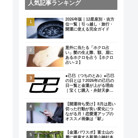
人気記事ランキング
2026年版｜12星座別・吉方
位一覧｜引っ越し・旅行・
開運に使える完全ガイド
意外に当たる「ホクロ占
い」髪の生え際、額、眉に
あるホクロを占う【ホクロ
占い‐２】
●己巳（つちのとみ）●己巳
の日とは？2026年の己巳の
日一覧と金運が上がる理由
｜宝くじ購入・弁財天参拝
の最強開運日
【開運待ち受け】8月は思い
切った行動が良い変化につ
ながる月！恋愛運アップの
オススメ画像は「駅」
【金運パワスポ】富士山の
麓に鎮座する新屋山神社本