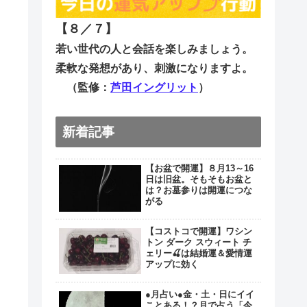
【８／７
】
若い世代の人と会話を楽しみましょう。
柔軟な発想があり、刺激になりますよ。
（監修：
芦田イングリット
）
新着記事
【お盆で開運】８月13～16
日は旧盆。そもそもお盆と
は？お墓参りは開運につな
がる
【コストコで開運】ワシン
トン ダーク スウィート チ
ェリー🍒は結婚運＆愛情運
アップに効く
●月占い●金・土・日にイイ
ことある！？月で占う「今