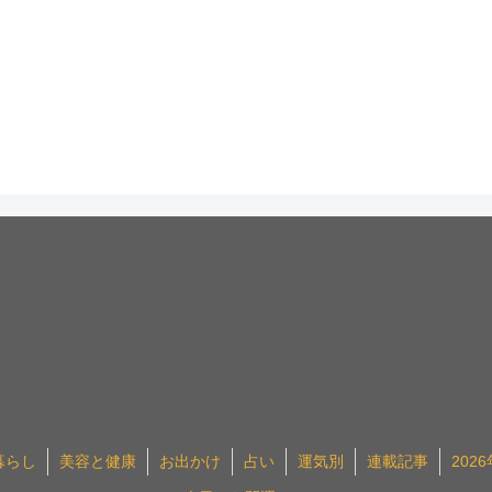
暮らし
美容と健康
お出かけ
占い
運気別
連載記事
202