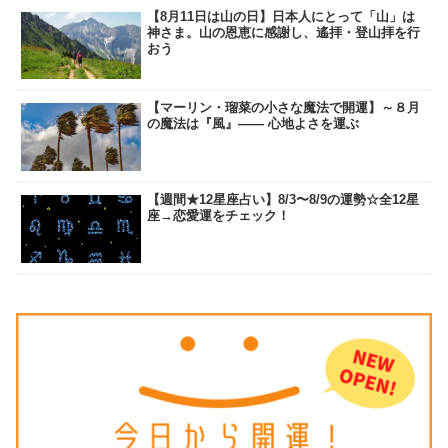
【8月11日は山の日】日本人にとって「山」は
神さま。山の恩恵に感謝し、遙拝・登山拝を行
おう
【マーリン・瑠菜の小さな魔法で開運】～８月
の魔法は『風』―― 心地よさを運ぶ
【週間★12星座占い】8/3〜8/9の運勢☆全12星
座→恋愛運をチェック！