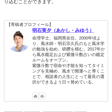
り込むことができます。
【寄稿者プロフィール】
明石実夕（あかし・みゆう）
命理学士、福岡県在住。2000年頃よ
り、風水師・明石宗久氏のもと風水学
の勉強を始め、研鑽を積む。2017年か
ら風水鑑定および紫微斗数占いの鑑定
ルームをオープン。
紫微斗数で宿命や才能を知ってタイミ
ングを見極め、風水で開運へと導くこ
とで、相談者の人生にとって最良の選
択ができるよう日々努めている。