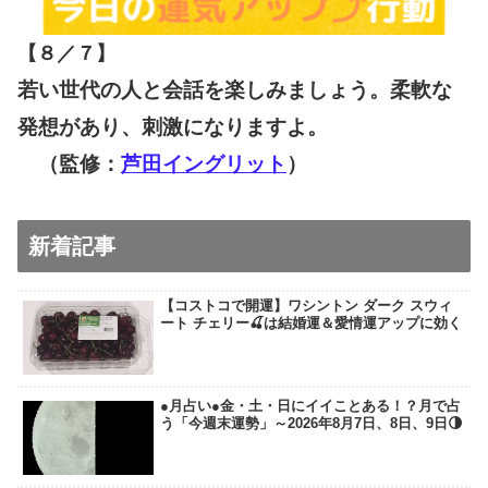
【８／７
】
若い世代の人と会話を楽しみましょう。柔軟な
発想があり、刺激になりますよ。
（監修：
芦田イングリット
）
新着記事
【コストコで開運】ワシントン ダーク スウィ
ート チェリー🍒は結婚運＆愛情運アップに効く
●月占い●金・土・日にイイことある！？月で占
う「今週末運勢」～2026年8月7日、8日、9日🌗