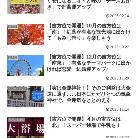
くせになるニオイと味の「チーズおか
き」で貯蓄運アップ
2025.02.14
【吉方位で開運】10月の吉方位は
吉方位
「南」！紅葉が有名な観光地に出かけ
て「もみじ狩り」を楽しもう
2023.09.27
【吉方位で開運】12月の吉方位は
吉方位
「南東」！有名なテーマパークに出か
ければ恋愛・結婚運アップ♪
2023.11.29
【実は金運神社！】そのご利益は大金
パワースポット
運に通ず……日本にただひとつの気象
神社で、金運気をととのえる
2025.11.14
【吉方位で開運】４月の吉方位は
今月の吉方位
「北」！スーパー銭湯で牛乳を！
2025.03.27