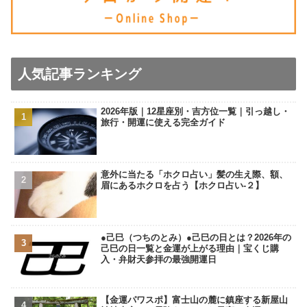
人気記事ランキング
2026年版｜12星座別・吉方位一覧｜引っ越し・
旅行・開運に使える完全ガイド
意外に当たる「ホクロ占い」髪の生え際、額、
眉にあるホクロを占う【ホクロ占い‐２】
●己巳（つちのとみ）●己巳の日とは？2026年の
己巳の日一覧と金運が上がる理由｜宝くじ購
入・弁財天参拝の最強開運日
【金運パワスポ】富士山の麓に鎮座する新屋山