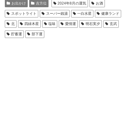
お出かけ
吉方位
2024年8月の運気
お酒
スポットライト
スーパー銭湯
一白水星
健康ランド
北
四緑木星
塩味
愛情運
明石実夕
玄武
貯蓄運
部下運