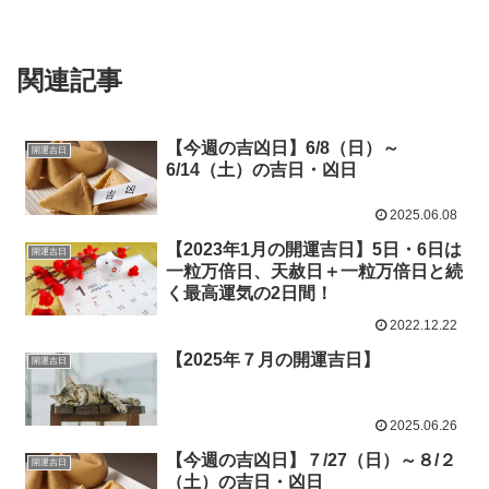
関連記事
【今週の吉凶日】6/8（日）～
開運吉日
6/14（土）の吉日・凶日
2025.06.08
【2023年1月の開運吉日】5日・6日は
開運吉日
一粒万倍日、天赦日＋一粒万倍日と続
く最高運気の2日間！
2022.12.22
【2025年７月の開運吉日】
開運吉日
2025.06.26
【今週の吉凶日】７/27（日）～８/２
開運吉日
（土）の吉日・凶日