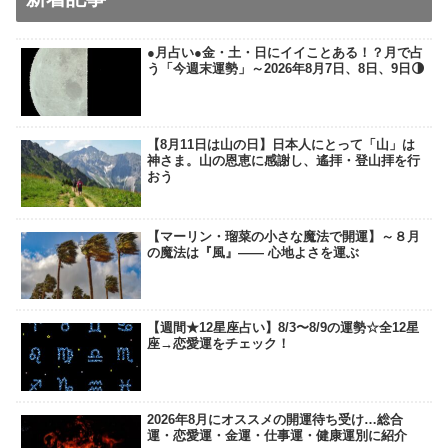
●月占い●金・土・日にイイことある！？月で占
う「今週末運勢」～2026年8月7日、8日、9日🌗
【8月11日は山の日】日本人にとって「山」は
神さま。山の恩恵に感謝し、遙拝・登山拝を行
おう
【マーリン・瑠菜の小さな魔法で開運】～８月
の魔法は『風』―― 心地よさを運ぶ
【週間★12星座占い】8/3〜8/9の運勢☆全12星
座→恋愛運をチェック！
2026年8月にオススメの開運待ち受け…総合
運・恋愛運・金運・仕事運・健康運別に紹介