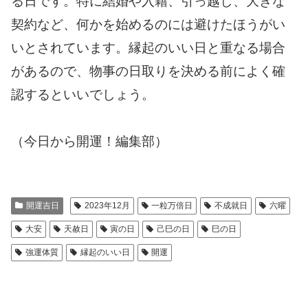
る日です。特に結婚や入籍、引っ越し、大きな
契約など、何かを始めるのには避けたほうがい
いとされています。縁起のいい日と重なる場合
があるので、物事の日取りを決める前によく確
認するといいでしょう。
（今日から開運！編集部）
開運吉日
2023年12月
一粒万倍日
不成就日
六曜
大安
天赦日
寅の日
己巳の日
巳の日
強運体質
縁起のいい日
開運