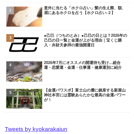
意外に当たる「ホクロ占い」髪の生え際、額、
眉にあるホクロを占う【ホクロ占い‐２】
●己巳（つちのとみ）●己巳の日とは？2026年の
己巳の日一覧と金運が上がる理由｜宝くじ購
入・弁財天参拝の最強開運日
2026年7月にオススメの開運待ち受け…総合
運・恋愛運・金運・仕事運・健康運別に紹介
【金運パワスポ】富士山の麓に鎮座する新屋山
神社本宮には霊験あらたかな最高の金運パワー
が！
Tweets by kyokarakaiun