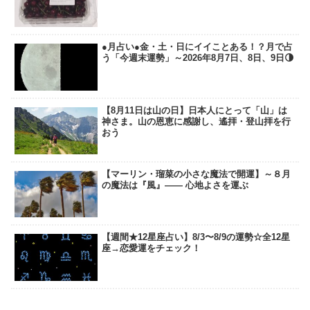
●月占い●金・土・日にイイことある！？月で占
う「今週末運勢」～2026年8月7日、8日、9日🌗
【8月11日は山の日】日本人にとって「山」は
神さま。山の恩恵に感謝し、遙拝・登山拝を行
おう
【マーリン・瑠菜の小さな魔法で開運】～８月
の魔法は『風』―― 心地よさを運ぶ
【週間★12星座占い】8/3〜8/9の運勢☆全12星
座→恋愛運をチェック！