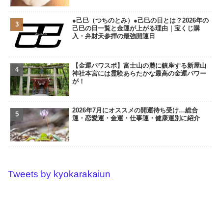
●己巳（つちのとみ）●己巳の日とは？2026年の
己巳の日一覧と金運が上がる理由｜宝くじ購
入・弁財天参拝の最強開運日
【金運パワスポ】富士山の麓に鎮座する新屋山
神社本宮には霊験あらたかな最高の金運パワー
が！
2026年7月にオススメの開運待ち受け…総合
運・恋愛運・金運・仕事運・健康運別に紹介
Tweets by kyokarakaiun