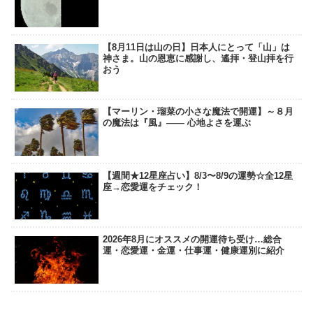
【8月11日は山の日】日本人にとって「山」は
神さま。山の恩恵に感謝し、遙拝・登山拝を行
おう
【マーリン・瑠菜の小さな魔法で開運】～８月
の魔法は『風』―― 心地よさを運ぶ
【週間★12星座占い】8/3〜8/9の運勢☆全12星
座→恋愛運をチェック！
2026年8月にオススメの開運待ち受け…総合
運・恋愛運・金運・仕事運・健康運別に紹介