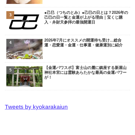
●己巳（つちのとみ）●己巳の日とは？2026年の
己巳の日一覧と金運が上がる理由｜宝くじ購
入・弁財天参拝の最強開運日
2026年7月にオススメの開運待ち受け…総合
運・恋愛運・金運・仕事運・健康運別に紹介
【金運パワスポ】富士山の麓に鎮座する新屋山
神社本宮には霊験あらたかな最高の金運パワー
が！
Tweets by kyokarakaiun