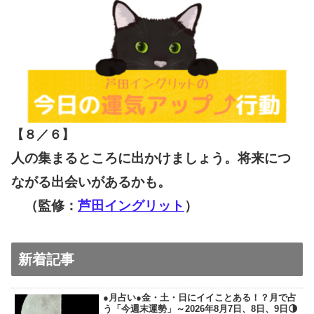
【８／６
】
人の集まるところに出かけましょう。将来につ
ながる出会いがあるかも。
（監修：
芦田イングリット
）
新着記事
●月占い●金・土・日にイイことある！？月で占
う「今週末運勢」～2026年8月7日、8日、9日🌗