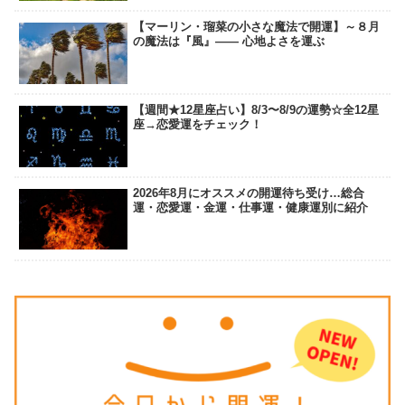
【マーリン・瑠菜の小さな魔法で開運】～８月
の魔法は『風』―― 心地よさを運ぶ
【週間★12星座占い】8/3〜8/9の運勢☆全12星
座→恋愛運をチェック！
2026年8月にオススメの開運待ち受け…総合
運・恋愛運・金運・仕事運・健康運別に紹介