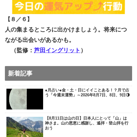
【８／６
】
人の集まるところに出かけましょう。将来につ
ながる出会いがあるかも。
（監修：
芦田イングリット
）
新着記事
●月占い●金・土・日にイイことある！？月で占
う「今週末運勢」～2026年8月7日、8日、9日🌗
【8月11日は山の日】日本人にとって「山」は
神さま。山の恩恵に感謝し、遙拝・登山拝を行
おう