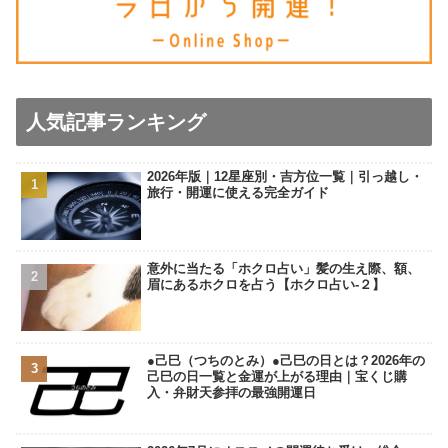
人気記事ランキング
2026年版｜12星座別・吉方位一覧｜引っ越し・
旅行・開運に使える完全ガイド
意外に当たる「ホクロ占い」髪の生え際、額、
眉にあるホクロを占う【ホクロ占い‐２】
●己巳（つちのとみ）●己巳の日とは？2026年の
己巳の日一覧と金運が上がる理由｜宝くじ購
入・弁財天参拝の最強開運日