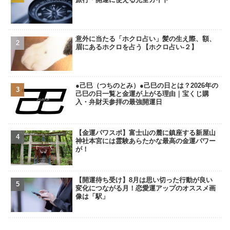
意外に当たる「ホクロ占い」髪の生え際、額、
眉にあるホクロを占う【ホクロ占い‐２】
●己巳（つちのとみ）●己巳の日とは？2026年の
己巳の日一覧と金運が上がる理由｜宝くじ購
入・弁財天参拝の最強開運日
【金運パワスポ】富士山の麓に鎮座する新屋山
神社本宮には霊験あらたかな最高の金運パワー
が！
【開運待ち受け】8月は思い切った行動が良い
変化につながる月！恋愛運アップのオススメ画
像は「駅」