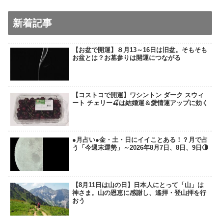
新着記事
【お盆で開運】８月13～16日は旧盆。そもそも
お盆とは？お墓参りは開運につながる
【コストコで開運】ワシントン ダーク スウィ
ート チェリー🍒は結婚運＆愛情運アップに効く
●月占い●金・土・日にイイことある！？月で占
う「今週末運勢」～2026年8月7日、8日、9日🌗
【8月11日は山の日】日本人にとって「山」は
神さま。山の恩恵に感謝し、遙拝・登山拝を行
おう