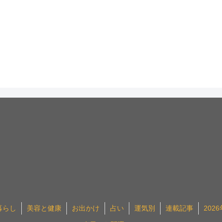
暮らし
美容と健康
お出かけ
占い
運気別
連載記事
202