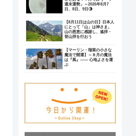
週末運勢」～2026年8月7
日、8日、9日🌗
【8月11日は山の日】日本人
にとって「山」は神さま。
山の恩恵に感謝し、遙拝・
登山拝を行おう
【マーリン・瑠菜の小さな
魔法で開運】～８月の魔法
は『風』―― 心地よさを運
ぶ