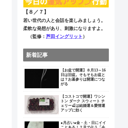
【８／７
】
若い世代の人と会話を楽しみましょう。
柔軟な発想があり、刺激になりますよ。
（監修：
芦田イングリット
）
新着記事
【お盆で開運】８月13～16
日は旧盆。そもそもお盆と
は？お墓参りは開運につな
がる
【コストコで開運】ワシン
トン ダーク スウィート チ
ェリー🍒は結婚運＆愛情運
アップに効く
●月占い●金・土・日にイイ
ことある！？月で占う「今