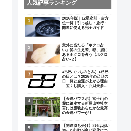
人気記事ランキング
2026年版｜12星座別・吉方
位一覧｜引っ越し・旅行・
開運に使える完全ガイド
意外に当たる「ホクロ占
い」髪の生え際、額、眉に
あるホクロを占う【ホクロ
占い‐２】
●己巳（つちのとみ）●己巳
の日とは？2026年の己巳の
日一覧と金運が上がる理由
｜宝くじ購入・弁財天参拝
の最強開運日
【金運パワスポ】富士山の
麓に鎮座する新屋山神社本
宮には霊験あらたかな最高
の金運パワーが！
【開運待ち受け】8月は思い
切った行動が良い変化につ