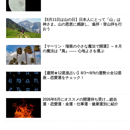
【8月11日は山の日】日本人にとって「山」は
神さま。山の恩恵に感謝し、遙拝・登山拝を行
おう
【マーリン・瑠菜の小さな魔法で開運】～８月
の魔法は『風』―― 心地よさを運ぶ
【週間★12星座占い】8/3〜8/9の運勢☆全12星
座→恋愛運をチェック！
2026年8月にオススメの開運待ち受け…総合
運・恋愛運・金運・仕事運・健康運別に紹介