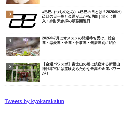
●己巳（つちのとみ）●己巳の日とは？2026年の
己巳の日一覧と金運が上がる理由｜宝くじ購
入・弁財天参拝の最強開運日
2026年7月にオススメの開運待ち受け…総合
運・恋愛運・金運・仕事運・健康運別に紹介
【金運パワスポ】富士山の麓に鎮座する新屋山
神社本宮には霊験あらたかな最高の金運パワー
が！
Tweets by kyokarakaiun