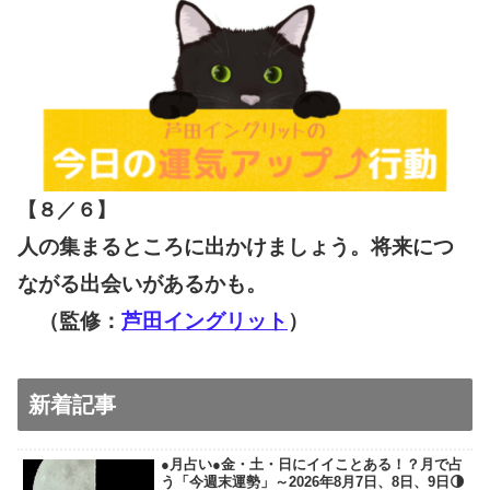
【８／６
】
人の集まるところに出かけましょう。将来につ
ながる出会いがあるかも。
（監修：
芦田イングリット
）
新着記事
●月占い●金・土・日にイイことある！？月で占
う「今週末運勢」～2026年8月7日、8日、9日🌗