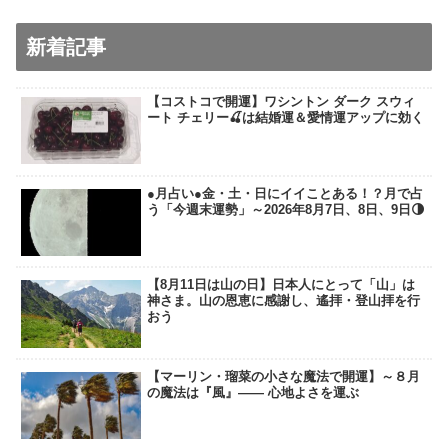
新着記事
【コストコで開運】ワシントン ダーク スウィ
ート チェリー🍒は結婚運＆愛情運アップに効く
●月占い●金・土・日にイイことある！？月で占
う「今週末運勢」～2026年8月7日、8日、9日🌗
【8月11日は山の日】日本人にとって「山」は
神さま。山の恩恵に感謝し、遙拝・登山拝を行
おう
【マーリン・瑠菜の小さな魔法で開運】～８月
の魔法は『風』―― 心地よさを運ぶ