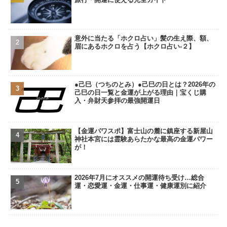
意外に当たる「ホクロ占い」髪の生え際、額、
眉にあるホクロを占う【ホクロ占い‐２】
●己巳（つちのとみ）●己巳の日とは？2026年の
己巳の日一覧と金運が上がる理由｜宝くじ購
入・弁財天参拝の最強開運日
【金運パワスポ】富士山の麓に鎮座する新屋山
神社本宮には霊験あらたかな最高の金運パワー
が！
2026年7月にオススメの開運待ち受け…総合
運・恋愛運・金運・仕事運・健康運別に紹介