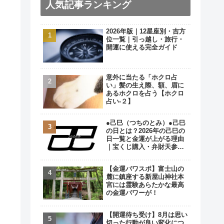
人気記事ランキング
2026年版｜12星座別・吉方
位一覧｜引っ越し・旅行・
開運に使える完全ガイド
意外に当たる「ホクロ占
い」髪の生え際、額、眉に
あるホクロを占う【ホクロ
占い‐２】
●己巳（つちのとみ）●己巳
の日とは？2026年の己巳の
日一覧と金運が上がる理由
｜宝くじ購入・弁財天参拝
の最強開運日
【金運パワスポ】富士山の
麓に鎮座する新屋山神社本
宮には霊験あらたかな最高
の金運パワーが！
【開運待ち受け】8月は思い
切った行動が良い変化につ