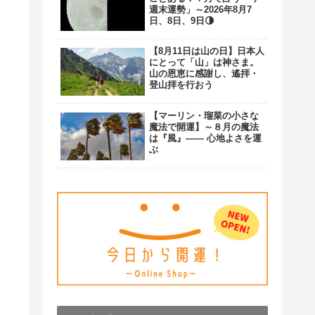
週末運勢」～2026年8月7
日、8日、9日🌗
【8月11日は山の日】日本人
にとって「山」は神さま。
山の恩恵に感謝し、遙拝・
登山拝を行おう
【マーリン・瑠菜の小さな
魔法で開運】～８月の魔法
は『風』―― 心地よさを運
ぶ