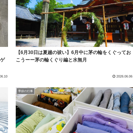
【6月30日は夏越の祓い】6月中に茅の輪をくぐってお
ゲ
こうーー茅の輪くぐり編と水無月
06.10
2026.06.06
季節の行事