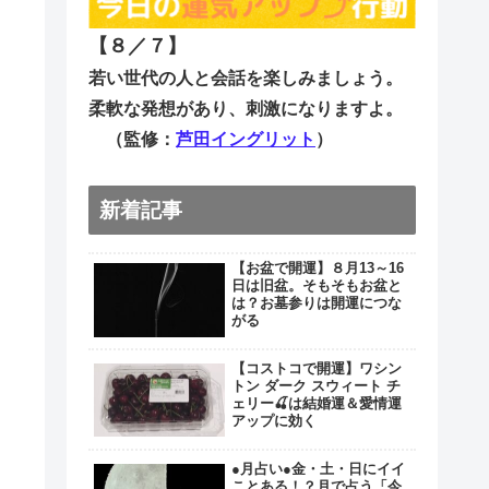
【８／７
】
若い世代の人と会話を楽しみましょう。
柔軟な発想があり、刺激になりますよ。
（監修：
芦田イングリット
）
新着記事
【お盆で開運】８月13～16
日は旧盆。そもそもお盆と
は？お墓参りは開運につな
がる
【コストコで開運】ワシン
トン ダーク スウィート チ
ェリー🍒は結婚運＆愛情運
アップに効く
●月占い●金・土・日にイイ
ことある！？月で占う「今