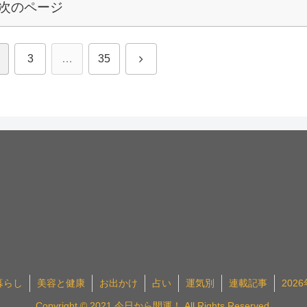
次のページ
次
3
…
35
へ
暮らし
美容と健康
お出かけ
占い
運気別
連載記事
202
Copyright © 2021 今日から開運！ All Rights Reserved.