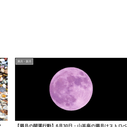
満月・新月
は？
【満月の開運行動】6月30日・山羊座の満月はストロベ