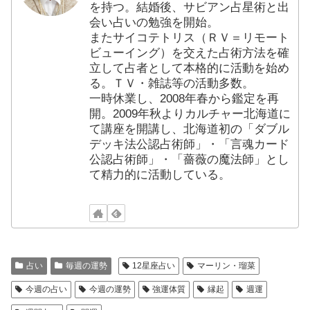
を持つ。結婚後、サビアン占星術と出
会い占いの勉強を開始。
またサイコテトリス（ＲＶ＝リモート
ビューイング）を交えた占術方法を確
立して占者として本格的に活動を始め
る。ＴＶ・雑誌等の活動多数。
一時休業し、2008年春から鑑定を再
開。2009年秋よりカルチャー北海道に
て講座を開講し、北海道初の「ダブル
デッキ法公認占術師」・「言魂カード
公認占術師」・「薔薇の魔法師」とし
て精力的に活動している。
占い
毎週の運勢
12星座占い
マーリン・瑠菜
今週の占い
今週の運勢
強運体質
縁起
週運