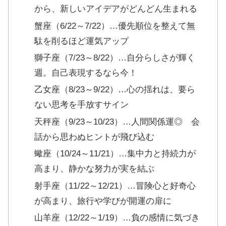
から、新しいアイデアがどんどん生まれる
蟹座（6/22～7/22）…優先順位を整えて無
駄を削るほど運気アップ
獅子座（7/23～8/22）…自分らしさが輝く
週。自己表現するなら今！
乙女座（8/23～9/22）…心の揺れは、要ら
ない思考を手放すサイン
天秤座（9/23～10/23）…人間関係運◎ 会
話から思わぬヒントが飛び込む
蠍座（10/24～11/21）…集中力と持続力が
高まり、静かな努力が実を結ぶ
射手座（11/22～12/21）…冒険心と好奇心
が高まり、旅行や学びが開運の扉に
山羊座（12/22～1/19）…負の感情に気づき