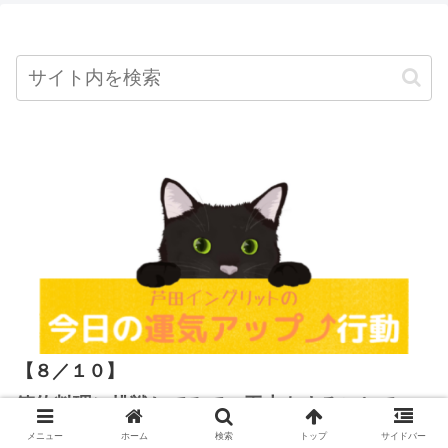
【８／１０
】
節約料理に挑戦してみて。工夫をすることで、
金運の流れがよくなります。
メニュー
ホーム
検索
トップ
サイドバー