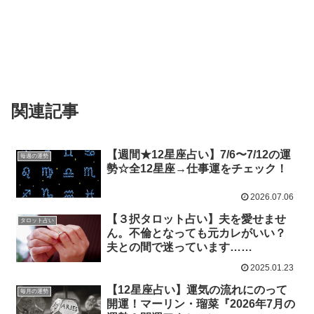
関連記事
【週間★12星座占い】7/6〜7/12の運
毎週の運勢
勢☆全12星座→仕事運をチェック！
2026.07.06
【３択タロット占い】夫を愛せませ
タロット占い
ん。不倫となっても元カレがいい？
夫との間で迷っています……
2025.01.23
【12星座占い】運気の流れにのって
毎月の運勢
開運！マーリン・瑠菜『2026年7月の