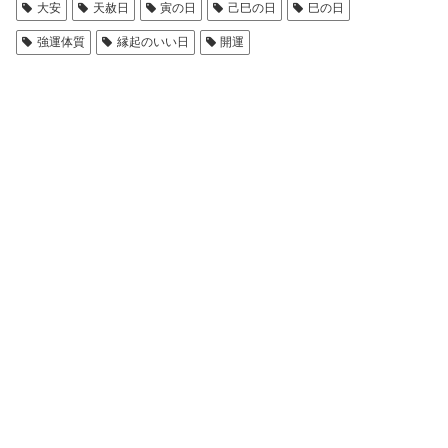
大安
天赦日
寅の日
己巳の日
巳の日
強運体質
縁起のいい日
開運