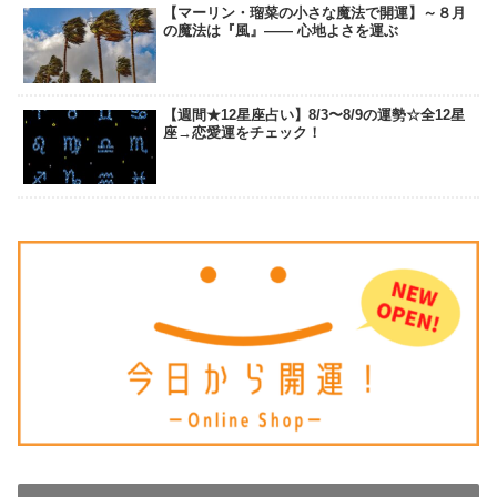
【マーリン・瑠菜の小さな魔法で開運】～８月
の魔法は『風』―― 心地よさを運ぶ
【週間★12星座占い】8/3〜8/9の運勢☆全12星
座→恋愛運をチェック！