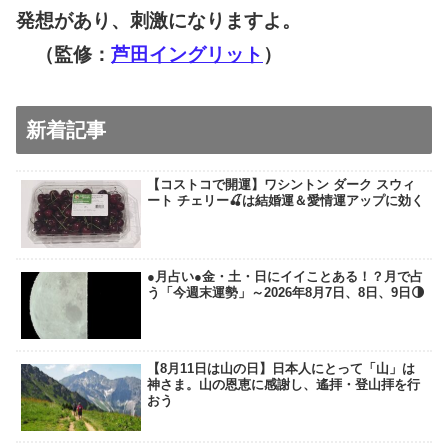
発想があり、刺激になりますよ。
（監修：
芦田イングリット
）
新着記事
【コストコで開運】ワシントン ダーク スウィ
ート チェリー🍒は結婚運＆愛情運アップに効く
●月占い●金・土・日にイイことある！？月で占
う「今週末運勢」～2026年8月7日、8日、9日🌗
【8月11日は山の日】日本人にとって「山」は
神さま。山の恩恵に感謝し、遙拝・登山拝を行
おう