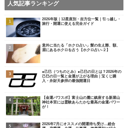
人気記事ランキング
2026年版｜12星座別・吉方位一覧｜引っ越し・
旅行・開運に使える完全ガイド
意外に当たる「ホクロ占い」髪の生え際、額、
眉にあるホクロを占う【ホクロ占い‐２】
●己巳（つちのとみ）●己巳の日とは？2026年の
己巳の日一覧と金運が上がる理由｜宝くじ購
入・弁財天参拝の最強開運日
【金運パワスポ】富士山の麓に鎮座する新屋山
神社本宮には霊験あらたかな最高の金運パワー
が！
2026年7月にオススメの開運待ち受け…総合